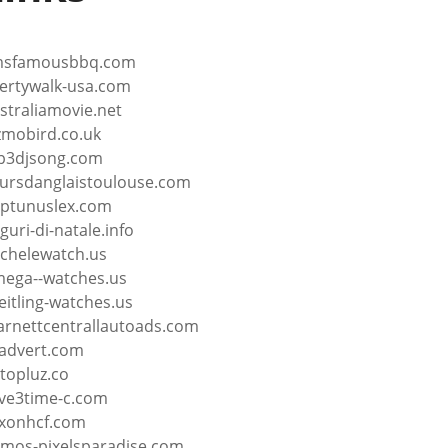
msfamousbbq.com
bertywalk-usa.com
straliamovie.net
zmobird.co.uk
3djsong.com
ursdanglaistoulouse.com
ptunuslex.com
guri-di-natale.info
chelewatch.us
ega--watches.us
eitling-watches.us
arnettcentrallautoads.com
xadvert.com
topluz.co
ve3time-c.com
xonhcf.com
mos-pixelsparadise.com