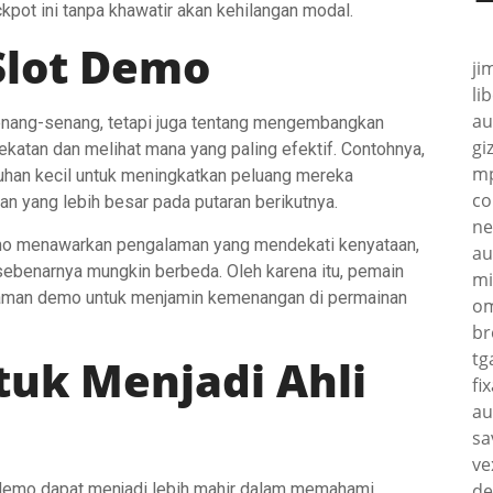
pot ini tanpa khawatir akan kehilangan modal.
Slot Demo
ji
li
au
senang-senang, tetapi juga tentang mengembangkan
gi
katan dan melihat mana yang paling efektif. Contohnya,
mp
uhan kecil untuk meningkatkan peluang mereka
co
n yang lebih besar pada putaran berikutnya.
ne
emo menawarkan pengalaman yang mendekati kenyataan,
au
benarnya mungkin berbeda. Oleh karena itu, pemain
mi
laman demo untuk menjamin kemenangan di permainan
om
br
tg
uk Menjadi Ahli
fi
au
sa
ve
de
 demo dapat menjadi lebih mahir dalam memahami