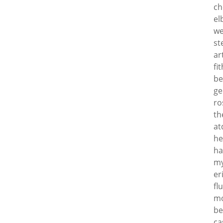
ch
el
we
st
ar
fi
be
ge
ro
th
at
he
ha
my
er
fl
mo
be
ca