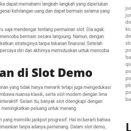
ka dapat memahami langkah-langkah yang diperlukan
ju
genai kehilangan uang dan dapat bermain selama yang
ju
do
ki
ru saja mendengar tentang permainan slot. Dia agak
d
ka mencoba bermain secara langsung. Namun, dengan
sl
katkan strateginya tanpa tekanan finansial. Setelah
po
 percaya diri dan akhirnya memutuskan untuk mencoba
ba
qi
an di Slot Demo
po
po
pk
nan yang tidak hanya menarik tetapi juga mengedukasi
po
mbawa nuansa klasik, serta slot modern dengan lima
ba
nteraktif. Selain itu, banyak slot dilengkapi dengan
ng meningkatkan peluang untuk menang.
 yang memiliki jackpot progresif. Hal ini berarti bahwa
 dimainkan tanpa adanya pemenang. Dalam slot demo,