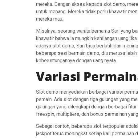
mereka. Dengan akses kepada slot demo, mere
untuk menang. Mereka tidak perlu khawatir men
mereka mau.
Misalnya, seorang wanita bernama Sari yang ba
khawatir bahwa ia mungkin kehilangan uang ji
adanya slot demo, Sari bisa berlatih dan mening
beberapa sesi bermain demo, dia merasa lebih
keberuntungannya dengan uang nyata.
Variasi Permain
Slot demo menyediakan berbagai variasi permai
pemain. Ada slot dengan tiga gulungan yang me
gulungan yang dilengkapi dengan berbagai fitur i
freespin, multipliers, dan bonus permainan ya
Sebagai contoh, beberapa slot terpopuler adalah
jackpot terus meningkat setiap kali permainan