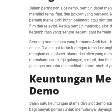
Dalam permainan slot demo, pemain dapat menc
memiliki tema, fitur, dan jackpot yang berbeda
pemain menjelajahi hutan belantara atau slot t
film dan televisi. Ketika pemain mencoba slo
kegembiraan yang serupa seperti saat bermain d
Seorang pemain baru yang bernama Andi baru-ba
online. Dia sangat tertarik dengan tema luar 
menghadirkan planet-planet dan alien yang mena
memahami cara kerja gulungan, simbol, dan fitu
gulungan berputar dan melihat simbol-simbol
Keuntungan Me
Demo
Salah satu keuntungan utama dari slot demo adala
bagi banyak pemain untuk memulainya. Bayangk