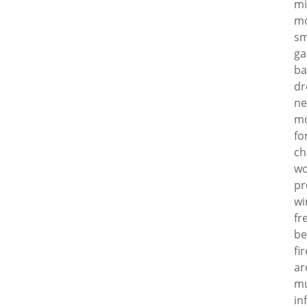
mi
mo
sm
ga
ba
dr
ne
mo
fo
ch
wo
pr
wi
fr
be
fi
ar
mu
in