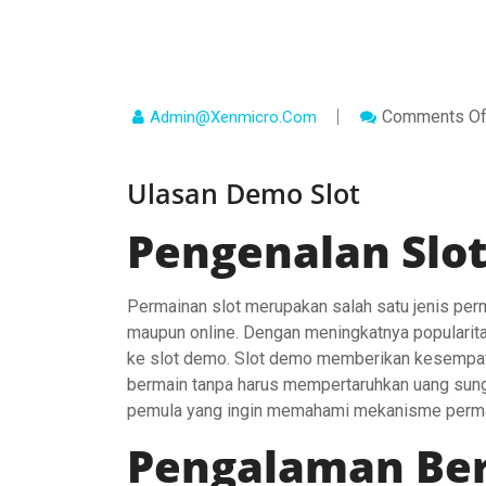
Comments Of
Admin@xenmicro.com
Ulasan Demo Slot
Pengenalan Slo
Permainan slot merupakan salah satu jenis perma
maupun online. Dengan meningkatnya popularita
ke slot demo. Slot demo memberikan kesempa
bermain tanpa harus mempertaruhkan uang sungg
pemula yang ingin memahami mekanisme permai
Pengalaman Ber