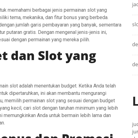
ja
ntuk memahami berbagai jenis permainan slot yang
liki tema, mekanika, dan fitur bonus yang berbeda.
sl
dengan jumlah garis pembayaran yang banyak, sementara
ur putaran gratis. Dengan mengenal jenis-jenis ini,
suai dengan permainan yang mereka pilih.
de
t dan Slot yang
d
main slot adalah menentukan budget. Ketika Anda telah
tuk dipertaruhkan, ini akan membantu mengurangi
itu, memilih permainan slot yang sesuai dengan budget
yang kecil, cari slot dengan taruhan minimum yang lebih
 Ini memungkinkan Anda untuk bermain lebih lama dan
an.
ju
ju