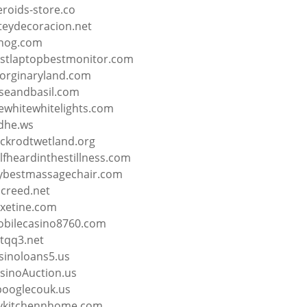
eroids-store.co
teydecoracion.net
thog.com
stlaptopbestmonitor.com
orginaryland.com
seandbasil.com
ewhitewhitelights.com
dhe.ws
ckrodtwetland.org
lfheardinthestillness.com
bestmassagechair.com
icreed.net
uxetine.com
bilecasino8760.com
tqq3.net
sinoloans5.us
sinoAuction.us
pooglecouk.us
kitchennhome.com