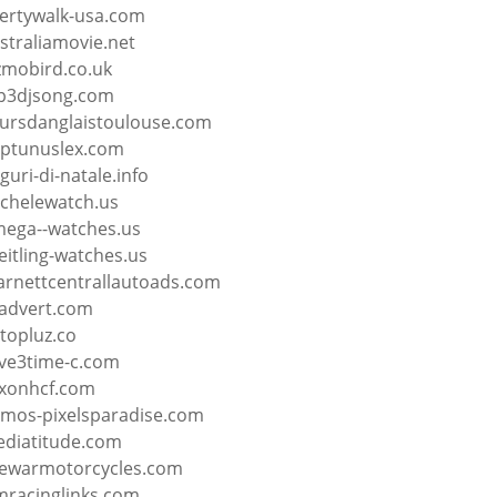
bertywalk-usa.com
straliamovie.net
zmobird.co.uk
3djsong.com
ursdanglaistoulouse.com
ptunuslex.com
guri-di-natale.info
chelewatch.us
ega--watches.us
eitling-watches.us
arnettcentrallautoads.com
xadvert.com
topluz.co
ve3time-c.com
xonhcf.com
mos-pixelsparadise.com
diatitude.com
ewarmotorcycles.com
mracinglinks.com