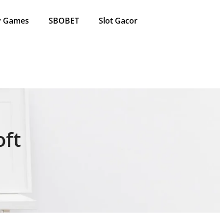
v Games
SBOBET
Slot Gacor
oft