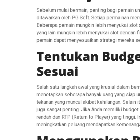
Sebelum mulai bermain, penting bagi pemain u
ditawarkan oleh PG Soft. Setiap permainan memi
Beberapa pemain mungkin lebih menyukai slot 
yang lain mungkin lebih menyukai slot dengan fit
pemain dapat menyesuaikan strategi mereka se
Tentukan Budge
Sesuai
Salah satu langkah awal yang krusial dalam ber
menetapkan seberapa banyak uang yang siap un
tekanan yang muncul akibat kehilangan. Selain 
juga sangat penting. Jika Anda memiliki budget 
rendah dan RTP (Return to Player) yang tinggi.
meningkatkan peluang mendapatkan kemenang