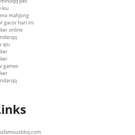
minoqq pkv
u kiu
emo mahjong
ot gacor hari ini
ker online
ndarqq
u qiu
ker
ker
v games
ker
ndarqq
Links
msfamousbbq.com