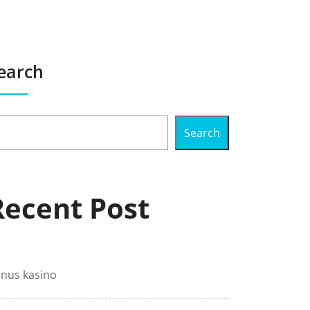
earch
Search
Recent Post
nus kasino