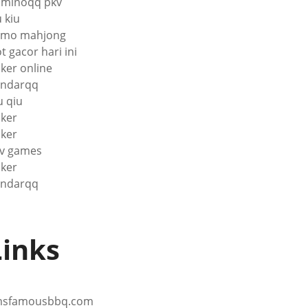
minoqq pkv
u kiu
emo mahjong
ot gacor hari ini
ker online
ndarqq
u qiu
ker
ker
v games
ker
ndarqq
Links
msfamousbbq.com