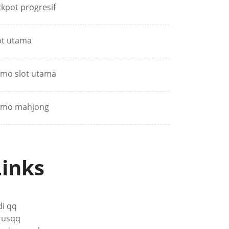
ckpot progresif
ot utama
mo slot utama
emo mahjong
Links
di qq
rusqq