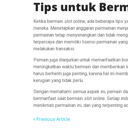
Tips untuk Berm
Ketika bermain slot online, ada beberapa tip
mereka. Menetapkan anggaran permainan menjad
permainan tetap menyenangkan dan tidak mengga
terpercaya dan memiliki lisensi permainan ya
melakukan transaksi.
Pemain juga dianjurkan untuk memanfaatkan bon
meningkatkan waktu bermain dan memberikan l
harus berhenti juga penting, karena hal ini m
kerugian yang tidak perlu.
Dengan memahami semua aspek ini, pemain da
bermanfaat saat bermain slot online. Setiap ind
menikmati permainan ini, dan yang terpenting 
Previous Article