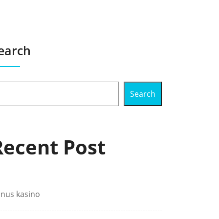
earch
Search
Recent Post
nus kasino