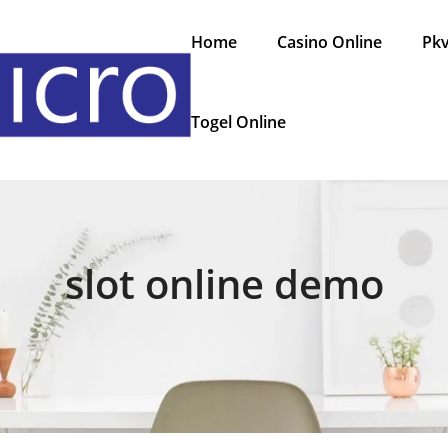
Home
Casino Online
Pk
Togel Online
slot online demo