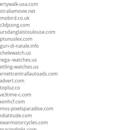
bertywalk-usa.com
straliamovie.net
zmobird.co.uk
3djsong.com
ursdanglaistoulouse.com
ptunuslex.com
guri-di-natale.info
chelewatch.us
ega--watches.us
eitling-watches.us
arnettcentrallautoads.com
xadvert.com
topluz.co
ve3time-c.com
xonhcf.com
mos-pixelsparadise.com
diatitude.com
ewarmotorcycles.com
mracinglinks.com