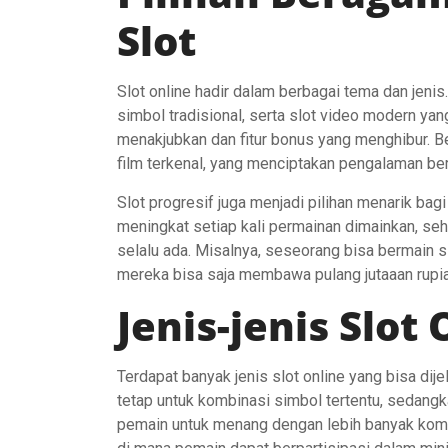
Slot
Slot online hadir dalam berbagai tema dan jeni
simbol tradisional, serta slot video modern yan
menakjubkan dan fitur bonus yang menghibur. B
film terkenal, yang menciptakan pengalaman be
Slot progresif juga menjadi pilihan menarik bag
meningkat setiap kali permainan dimainkan, s
selalu ada. Misalnya, seseorang bisa bermain slo
mereka bisa saja membawa pulang jutaaan rupia
Jenis-jenis Slot
Terdapat banyak jenis slot online yang bisa di
tetap untuk kombinasi simbol tertentu, sedan
pemain untuk menang dengan lebih banyak kombin