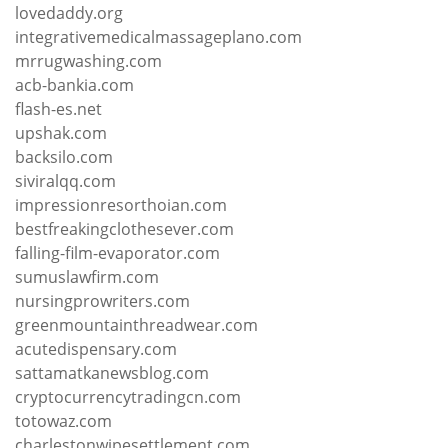
lovedaddy.org
integrativemedicalmassageplano.com
mrrugwashing.com
acb-bankia.com
flash-es.net
upshak.com
backsilo.com
siviralqq.com
impressionresorthoian.com
bestfreakingclothesever.com
falling-film-evaporator.com
sumuslawfirm.com
nursingprowriters.com
greenmountainthreadwear.com
acutedispensary.com
sattamatkanewsblog.com
cryptocurrencytradingcn.com
totowaz.com
charlestonwipesettlement.com