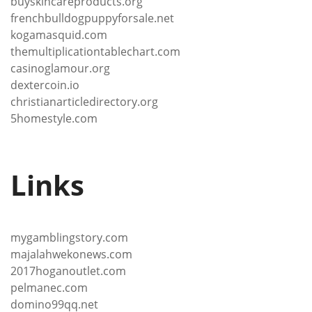
buyskincareproducts.org
frenchbulldogpuppyforsale.net
kogamasquid.com
themultiplicationtablechart.com
casinoglamour.org
dextercoin.io
christianarticledirectory.org
5homestyle.com
Links
mygamblingstory.com
majalahwekonews.com
2017hoganoutlet.com
pelmanec.com
domino99qq.net