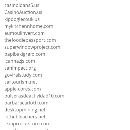
casinoloans5.us
CasinoAuction.us
kipooglecouk.us
mykitchennhome.com
aumoulinvert.com
thefoodiepassport.com
superwindowproject.com
papibakigrafo.com
icanhazjs.com
canimpact.org
goviralstudy.com
cartourism.net
apple-cores.com
pulserasdeactividad10.com
barbaracarlotti.com
desktopmining.net
inthebleachers.net
lexapro-rx-store.com