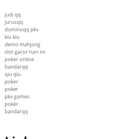
judi qq
jurusqq
dominoqq pkv
kiu kiu
demo mahjong
slot gacor hari ini
poker online
bandarqq
qiu qiu
poker
poker
pkv games
poker
bandarqq