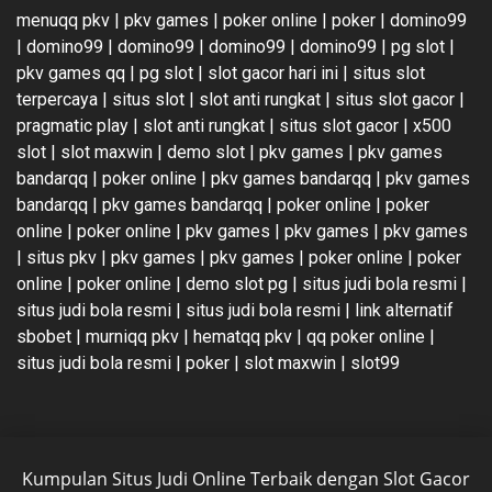
menuqq pkv
|
pkv games
|
poker online
|
poker
|
domino99
|
domino99
|
domino99
|
domino99
|
domino99
|
pg slot
|
pkv games qq
|
pg slot
|
slot gacor hari ini
|
situs slot
terpercaya
|
situs slot
|
slot anti rungkat
|
situs slot gacor
|
pragmatic play
|
slot anti rungkat
|
situs slot gacor
|
x500
slot
|
slot maxwin
|
demo slot
|
pkv games
|
pkv games
bandarqq
|
poker online
|
pkv games bandarqq
|
pkv games
bandarqq
|
pkv games bandarqq
|
poker online
|
poker
online
|
poker online
|
pkv games
|
pkv games
|
pkv games
|
situs pkv
|
pkv games
|
pkv games
|
poker online
|
poker
online
|
poker online
|
demo slot pg
|
situs judi bola resmi
|
situs judi bola resmi
|
situs judi bola resmi
|
link alternatif
sbobet
|
murniqq pkv
|
hematqq pkv
|
qq poker online
|
situs judi bola resmi
|
poker
|
slot maxwin
|
slot99
Kumpulan Situs Judi Online Terbaik dengan Slot Gacor