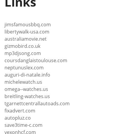
Links
jimsfamousbbq.com
libertywalk-usa.com
australiamovie.net
gizmobird.co.uk
mp3djsong.com
coursdanglaistoulouse.com
neptunuslex.com
auguri-di-natale.info
michelewatch.us
omega--watches.us
breitling-watches.us
tgarnettcentrallautoads.com
fixadvert.com
autopluz.co
save3time-c.com
vexonhcf.com