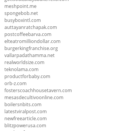
meshpoint.me
spongebob.net
busyboxintl.com
auttayanratchapak.com
postcoffeebarva.com
elteatromilliondollar.com
burgerkingfranchise.org
vallarpadathamma.net
realworldsize.com
teknolama.com
productforbaby.com
orb-z.com
fosterscoachhousetavern.com
mesasdecultivoonline.com
boilersnbits.com
latestviralpost.com
newfreearticle.com
blitzpowerusa.com