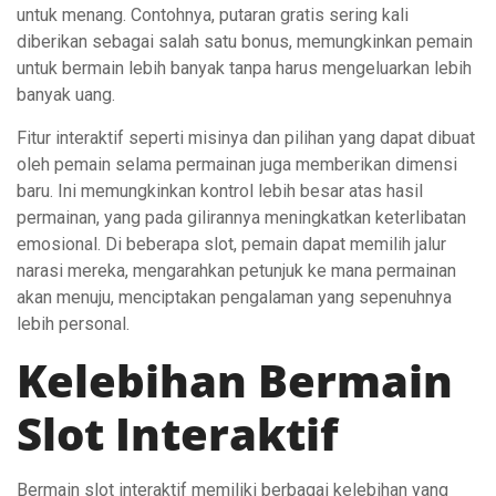
untuk menang. Contohnya, putaran gratis sering kali
diberikan sebagai salah satu bonus, memungkinkan pemain
untuk bermain lebih banyak tanpa harus mengeluarkan lebih
banyak uang.
Fitur interaktif seperti misinya dan pilihan yang dapat dibuat
oleh pemain selama permainan juga memberikan dimensi
baru. Ini memungkinkan kontrol lebih besar atas hasil
permainan, yang pada gilirannya meningkatkan keterlibatan
emosional. Di beberapa slot, pemain dapat memilih jalur
narasi mereka, mengarahkan petunjuk ke mana permainan
akan menuju, menciptakan pengalaman yang sepenuhnya
lebih personal.
Kelebihan Bermain
Slot Interaktif
Bermain slot interaktif memiliki berbagai kelebihan yang