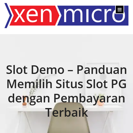
content
Slot Demo – Panduan
Memilih Situs Slot PG
dengan Pembayaran
Terbaik