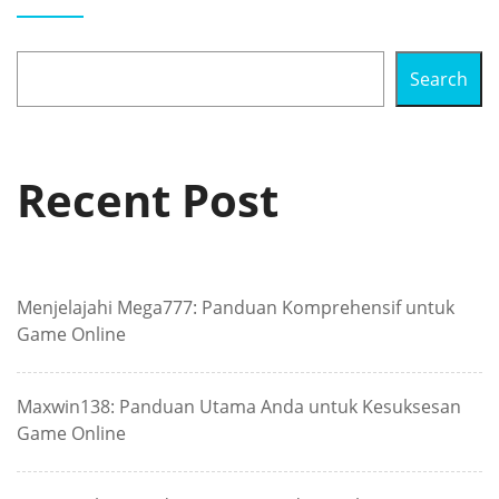
Search
Recent Post
Menjelajahi Mega777: Panduan Komprehensif untuk
Game Online
Maxwin138: Panduan Utama Anda untuk Kesuksesan
Game Online