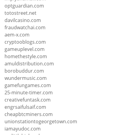
optguardian.com
totostreet.net
davilcasino.com
fraudwatchai.com
aem-x.com
cryptooblogs.com
gameuplevel.com
homethestyle.com
amuldistribution.com
borobuddur.com
wundermusic.com
gamefungames.com
25-minute-timer.com
creativefuntask.com
engrsaifulsaif.com
cheapbtcminers.com
unionstationtogeorgetown.com
iamayudoc.com