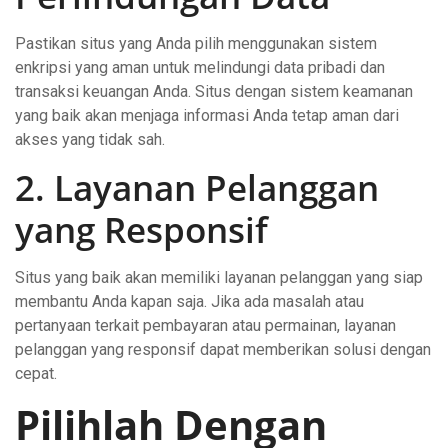
Pastikan situs yang Anda pilih menggunakan sistem
enkripsi yang aman untuk melindungi data pribadi dan
transaksi keuangan Anda. Situs dengan sistem keamanan
yang baik akan menjaga informasi Anda tetap aman dari
akses yang tidak sah.
2. Layanan Pelanggan
yang Responsif
Situs yang baik akan memiliki layanan pelanggan yang siap
membantu Anda kapan saja. Jika ada masalah atau
pertanyaan terkait pembayaran atau permainan, layanan
pelanggan yang responsif dapat memberikan solusi dengan
cepat.
Pilihlah Dengan