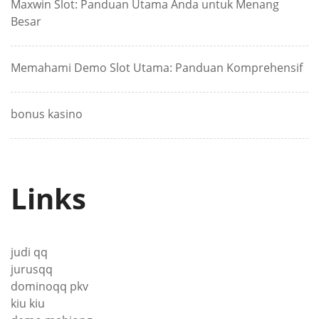
Maxwin Slot: Panduan Utama Anda untuk Menang
Besar
Memahami Demo Slot Utama: Panduan Komprehensif
bonus kasino
Links
judi qq
jurusqq
dominoqq pkv
kiu kiu