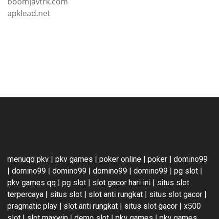
boomjavtrk.com
apklead.net
menuqq pkv
|
pkv games
|
poker online
|
poker
|
domino99
|
domino99
|
domino99
|
domino99
|
domino99
|
pg slot
|
pkv games qq
|
pg slot
|
slot gacor hari ini
|
situs slot
terpercaya
|
situs slot
|
slot anti rungkat
|
situs slot gacor
|
pragmatic play
|
slot anti rungkat
|
situs slot gacor
|
x500
slot
|
slot maxwin
|
demo slot
|
pkv games
|
pkv games