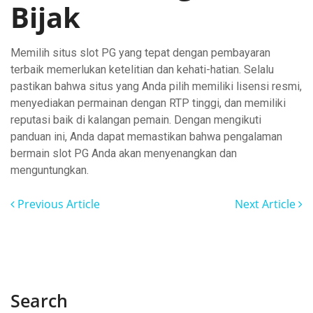
Bijak
Memilih situs slot PG yang tepat dengan pembayaran
terbaik memerlukan ketelitian dan kehati-hatian. Selalu
pastikan bahwa situs yang Anda pilih memiliki lisensi resmi,
menyediakan permainan dengan RTP tinggi, dan memiliki
reputasi baik di kalangan pemain. Dengan mengikuti
panduan ini, Anda dapat memastikan bahwa pengalaman
bermain slot PG Anda akan menyenangkan dan
menguntungkan.
Previous Article
Next Article
Search