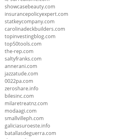
showcasebeauty.com
insurancepolicyexpert.com
statkeycompany.com
carolinadeckbuilders.com
topinvestingblog.com
top50tools.com
the-rep.com
saltyfranks.com
annerani.com
jazzatude.com
0022pa.com
zeroshare.info
bilesinc.com
milaretreatnz.com
modaagi.com
smallvilleph.com
galiciasuroeste.info
batallasdeguerra.com