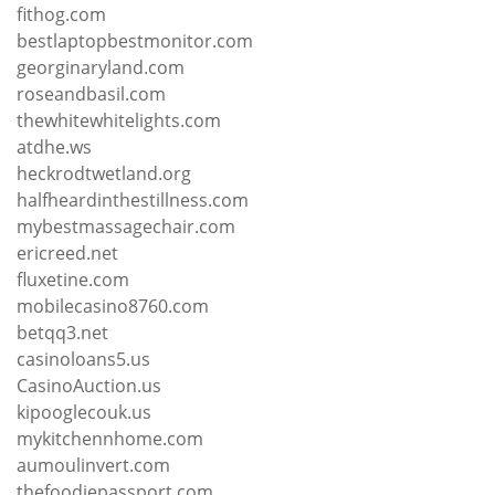
fithog.com
bestlaptopbestmonitor.com
georginaryland.com
roseandbasil.com
thewhitewhitelights.com
atdhe.ws
heckrodtwetland.org
halfheardinthestillness.com
mybestmassagechair.com
ericreed.net
fluxetine.com
mobilecasino8760.com
betqq3.net
casinoloans5.us
CasinoAuction.us
kipooglecouk.us
mykitchennhome.com
aumoulinvert.com
thefoodiepassport.com