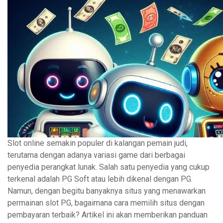
Slot online semakin populer di kalangan pemain judi,
terutama dengan adanya variasi game dari berbagai
penyedia perangkat lunak. Salah satu penyedia yang cukup
terkenal adalah PG Soft atau lebih dikenal dengan PG.
Namun, dengan begitu banyaknya situs yang menawarkan
permainan slot PG, bagaimana cara memilih situs dengan
pembayaran terbaik? Artikel ini akan memberikan panduan