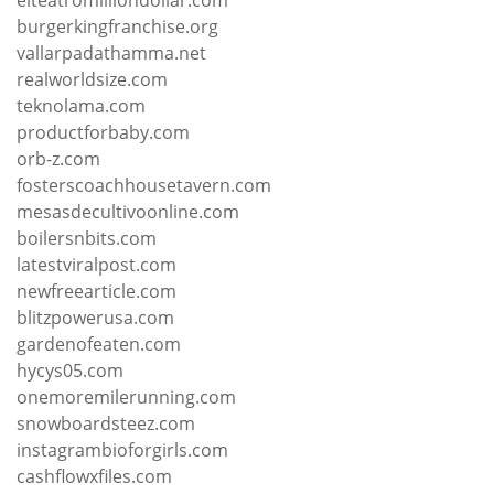
burgerkingfranchise.org
vallarpadathamma.net
realworldsize.com
teknolama.com
productforbaby.com
orb-z.com
fosterscoachhousetavern.com
mesasdecultivoonline.com
boilersnbits.com
latestviralpost.com
newfreearticle.com
blitzpowerusa.com
gardenofeaten.com
hycys05.com
onemoremilerunning.com
snowboardsteez.com
instagrambioforgirls.com
cashflowxfiles.com