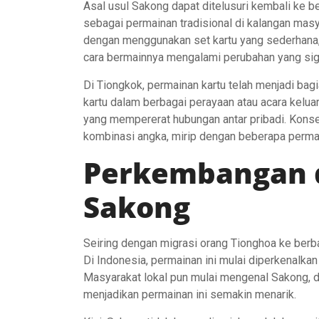
Asal usul Sakong dapat ditelusuri kembali ke be
sebagai permainan tradisional di kalangan mas
dengan menggunakan set kartu yang sederhana,
cara bermainnya mengalami perubahan yang sign
Di Tiongkok, permainan kartu telah menjadi bag
kartu dalam berbagai perayaan atau acara kelu
yang mempererat hubungan antar pribadi. Kons
kombinasi angka, mirip dengan beberapa permain
Perkembangan 
Sakong
Seiring dengan migrasi orang Tionghoa ke berba
Di Indonesia, permainan ini mulai diperkenalka
Masyarakat lokal pun mulai mengenal Sakong, d
menjadikan permainan ini semakin menarik.