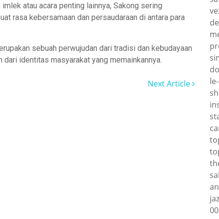
 imlek atau acara penting lainnya, Sakong sering
ve
kuat rasa kebersamaan dan persaudaraan di antara para
de
me
pr
erupakan sebuah perwujudan dari tradisi dan kebudayaan
si
an dari identitas masyarakat yang memainkannya.
do
le
Next Article
sh
in
st
ca
to
to
th
sa
an
ja
00