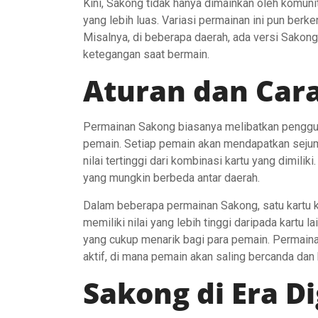
Kini, Sakong tidak hanya dimainkan oleh komuni
yang lebih luas. Variasi permainan ini pun ber
Misalnya, di beberapa daerah, ada versi Sako
ketegangan saat bermain.
Aturan dan Car
Permainan Sakong biasanya melibatkan penggun
pemain. Setiap pemain akan mendapatkan sejuml
nilai tertinggi dari kombinasi kartu yang dimili
yang mungkin berbeda antar daerah.
Dalam beberapa permainan Sakong, satu kartu 
memiliki nilai yang lebih tinggi daripada kartu 
yang cukup menarik bagi para pemain. Permainan 
aktif, di mana pemain akan saling bercanda da
Sakong di Era Di