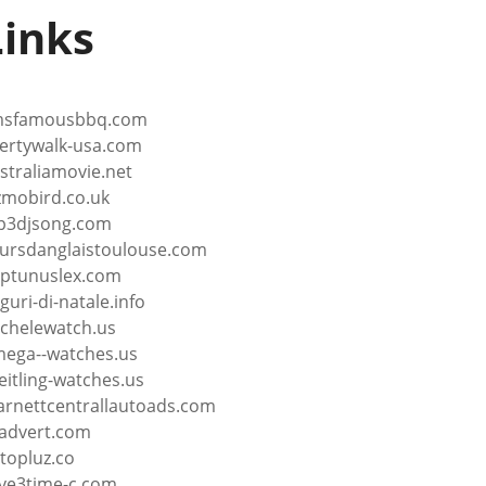
Links
msfamousbbq.com
bertywalk-usa.com
straliamovie.net
zmobird.co.uk
3djsong.com
ursdanglaistoulouse.com
ptunuslex.com
guri-di-natale.info
chelewatch.us
ega--watches.us
eitling-watches.us
arnettcentrallautoads.com
xadvert.com
topluz.co
ve3time-c.com