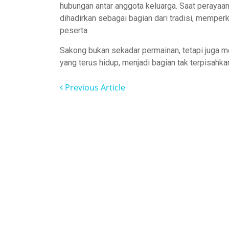
hubungan antar anggota keluarga. Saat perayaan
dihadirkan sebagai bagian dari tradisi, memper
peserta.
Sakong bukan sekadar permainan, tetapi juga m
yang terus hidup, menjadi bagian tak terpisahk
Previous Article