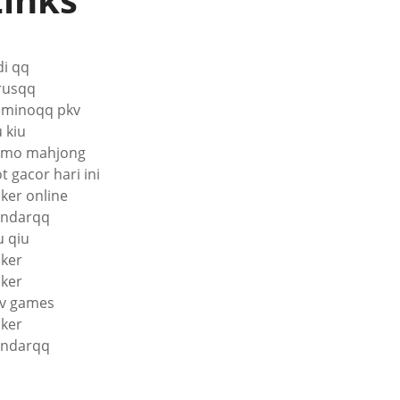
di qq
rusqq
minoqq pkv
u kiu
emo mahjong
ot gacor hari ini
ker online
ndarqq
u qiu
ker
ker
v games
ker
ndarqq