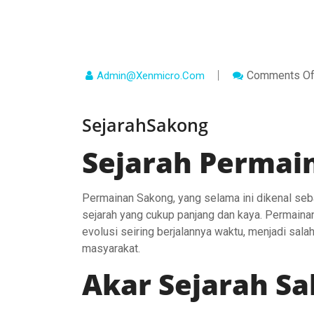
Comments Of
Admin@xenmicro.com
SejarahSakong
Sejarah Permai
Permainan Sakong, yang selama ini dikenal seba
sejarah yang cukup panjang dan kaya. Permainan
evolusi seiring berjalannya waktu, menjadi sal
masyarakat.
Akar Sejarah S