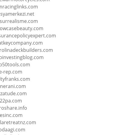
mracinglinks.com
syamerkezi.net
-surrealisme.com
owcasebeauty.com
surancepolicyexpert.com
atkeycompany.com
rolinadeckbuilders.com
pinvestingblog.com
p50tools.com
e-rep.com
ltyfranks.com
nerani.com
zzatude.com
22pa.com
roshare.info
lesinc.com
laretreatnz.com
daagi.com