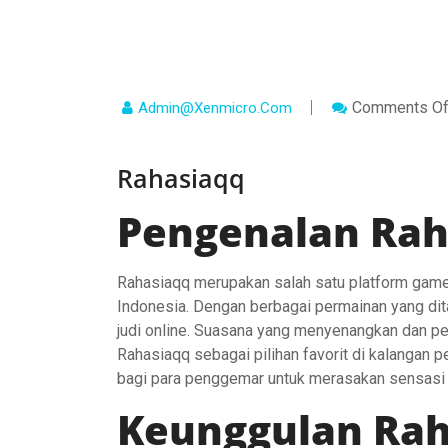
Comments Of
Admin@xenmicro.com
Rahasiaqq
Pengenalan Rah
Rahasiaqq merupakan salah satu platform game 
Indonesia. Dengan berbagai permainan yang dit
judi online. Suasana yang menyenangkan dan p
Rahasiaqq sebagai pilihan favorit di kalangan
bagi para penggemar untuk merasakan sensasi pe
Keunggulan Rah