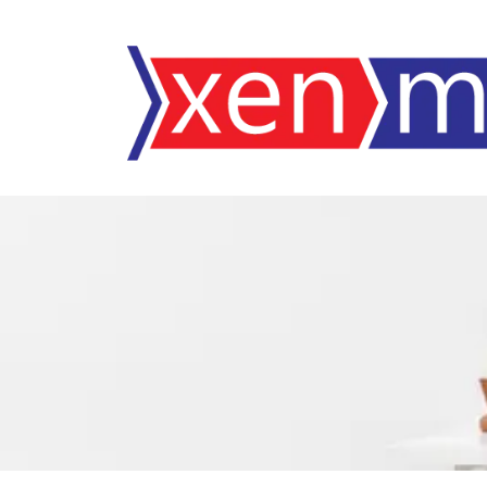
Skip
to
content