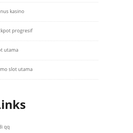
nus kasino
ckpot progresif
ot utama
mo slot utama
Links
di qq