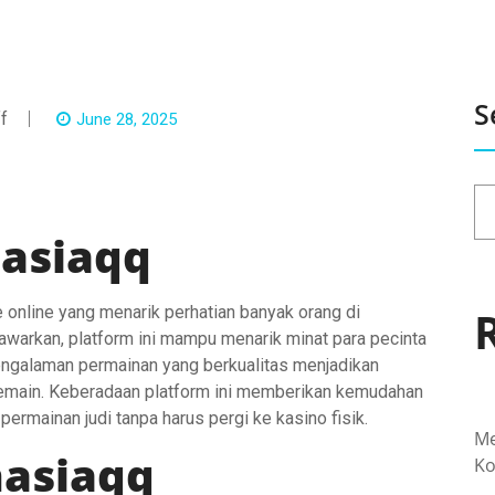
S
On
f
June 28, 2025
Rahasiaqq
asiaqq
online yang menarik perhatian banyak orang di
awarkan, platform ini mampu menarik minat para pecinta
engalaman permainan yang berkualitas menjadikan
 pemain. Keberadaan platform ini memberikan kemudahan
rmainan judi tanpa harus pergi ke kasino fisik.
Me
asiaqq
Ko