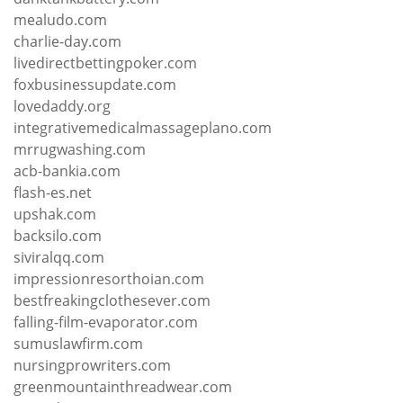
mealudo.com
charlie-day.com
livedirectbettingpoker.com
foxbusinessupdate.com
lovedaddy.org
integrativemedicalmassageplano.com
mrrugwashing.com
acb-bankia.com
flash-es.net
upshak.com
backsilo.com
siviralqq.com
impressionresorthoian.com
bestfreakingclothesever.com
falling-film-evaporator.com
sumuslawfirm.com
nursingprowriters.com
greenmountainthreadwear.com