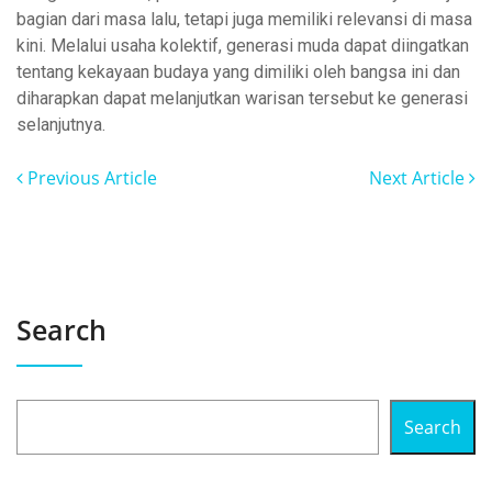
bagian dari masa lalu, tetapi juga memiliki relevansi di masa
kini. Melalui usaha kolektif, generasi muda dapat diingatkan
tentang kekayaan budaya yang dimiliki oleh bangsa ini dan
diharapkan dapat melanjutkan warisan tersebut ke generasi
selanjutnya.
Previous Article
Next Article
Search
Search