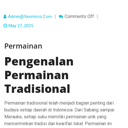
On
Comments Off
Admin@xenmicro.com
Permainan
May 27, 2025
Permainan
Pengenalan
Permainan
Tradisional
Permainan tradisional telah menjadi bagian penting dari
budaya setiap daerah di Indonesia. Dari Sabang sampai
Merauke, setiap suku memiliki permainan unik yang
mencerminkan tradisi dan kearifan lokal. Permainan ini