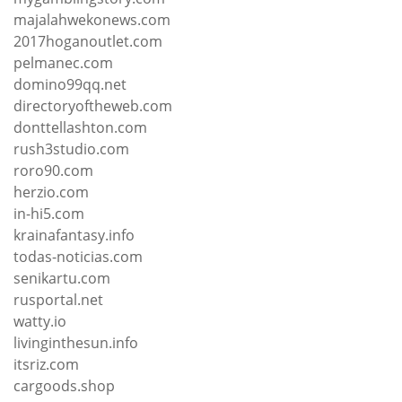
majalahwekonews.com
2017hoganoutlet.com
pelmanec.com
domino99qq.net
directoryoftheweb.com
donttellashton.com
rush3studio.com
roro90.com
herzio.com
in-hi5.com
krainafantasy.info
todas-noticias.com
senikartu.com
rusportal.net
watty.io
livinginthesun.info
itsriz.com
cargoods.shop