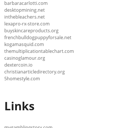
barbaracarlotti.com
desktopmining.net
inthebleachers.net
lexapro-rx-store.com
buyskincareproducts.org
frenchbulldogpuppyforsale.net
kogamasquid.com
themultiplicationtablechart.com
casinoglamour.org
dextercoin.io
christianarticledirectory.org
5homestyle.com
Links
mygamblingstory.com