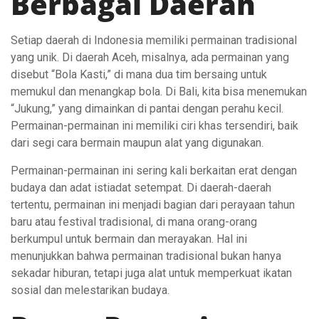
Berbagai Daerah
Setiap daerah di Indonesia memiliki permainan tradisional
yang unik. Di daerah Aceh, misalnya, ada permainan yang
disebut “Bola Kasti,” di mana dua tim bersaing untuk
memukul dan menangkap bola. Di Bali, kita bisa menemukan
“Jukung,” yang dimainkan di pantai dengan perahu kecil.
Permainan-permainan ini memiliki ciri khas tersendiri, baik
dari segi cara bermain maupun alat yang digunakan.
Permainan-permainan ini sering kali berkaitan erat dengan
budaya dan adat istiadat setempat. Di daerah-daerah
tertentu, permainan ini menjadi bagian dari perayaan tahun
baru atau festival tradisional, di mana orang-orang
berkumpul untuk bermain dan merayakan. Hal ini
menunjukkan bahwa permainan tradisional bukan hanya
sekadar hiburan, tetapi juga alat untuk memperkuat ikatan
sosial dan melestarikan budaya.