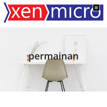
content
permainan