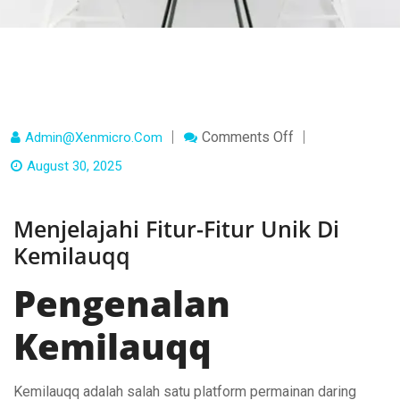
On
Comments Off
Admin@xenmicro.com
Menjelajahi
Fitur-
August 30, 2025
Fitur
Unik
Di
Menjelajahi Fitur-Fitur Unik Di
Kemilauqq
Kemilauqq
Pengenalan
Kemilauqq
Kemilauqq adalah salah satu platform permainan daring