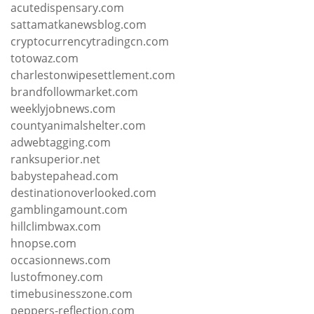
acutedispensary.com
sattamatkanewsblog.com
cryptocurrencytradingcn.com
totowaz.com
charlestonwipesettlement.com
brandfollowmarket.com
weeklyjobnews.com
countyanimalshelter.com
adwebtagging.com
ranksuperior.net
babystepahead.com
destinationoverlooked.com
gamblingamount.com
hillclimbwax.com
hnopse.com
occasionnews.com
lustofmoney.com
timebusinesszone.com
peppers-reflection.com