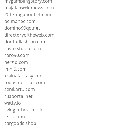
mygamblingstory.com
majalahwekonews.com
2017hoganoutlet.com
pelmanec.com
domino99qq.net
directoryoftheweb.com
donttellashton.com
rush3studio.com
roro90.com
herzio.com
in-hi5.com
krainafantasy.info
todas-noticias.com
senikartu.com
rusportal.net
watty.io
livinginthesun.info
itsriz.com
cargoods.shop