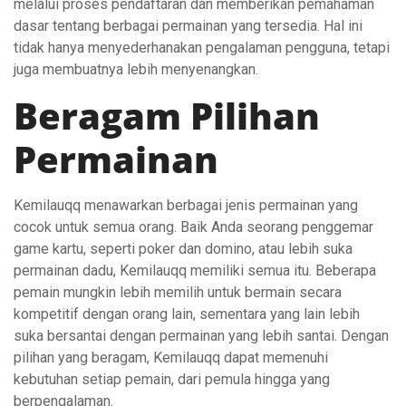
melalui proses pendaftaran dan memberikan pemahaman
dasar tentang berbagai permainan yang tersedia. Hal ini
tidak hanya menyederhanakan pengalaman pengguna, tetapi
juga membuatnya lebih menyenangkan.
Beragam Pilihan
Permainan
Kemilauqq menawarkan berbagai jenis permainan yang
cocok untuk semua orang. Baik Anda seorang penggemar
game kartu, seperti poker dan domino, atau lebih suka
permainan dadu, Kemilauqq memiliki semua itu. Beberapa
pemain mungkin lebih memilih untuk bermain secara
kompetitif dengan orang lain, sementara yang lain lebih
suka bersantai dengan permainan yang lebih santai. Dengan
pilihan yang beragam, Kemilauqq dapat memenuhi
kebutuhan setiap pemain, dari pemula hingga yang
berpengalaman.