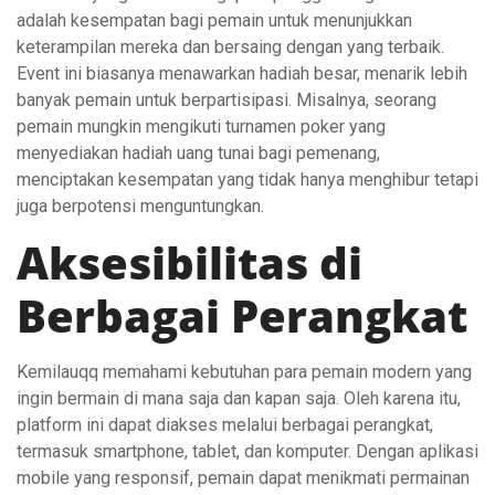
adalah kesempatan bagi pemain untuk menunjukkan
keterampilan mereka dan bersaing dengan yang terbaik.
Event ini biasanya menawarkan hadiah besar, menarik lebih
banyak pemain untuk berpartisipasi. Misalnya, seorang
pemain mungkin mengikuti turnamen poker yang
menyediakan hadiah uang tunai bagi pemenang,
menciptakan kesempatan yang tidak hanya menghibur tetapi
juga berpotensi menguntungkan.
Aksesibilitas di
Berbagai Perangkat
Kemilauqq memahami kebutuhan para pemain modern yang
ingin bermain di mana saja dan kapan saja. Oleh karena itu,
platform ini dapat diakses melalui berbagai perangkat,
termasuk smartphone, tablet, dan komputer. Dengan aplikasi
mobile yang responsif, pemain dapat menikmati permainan