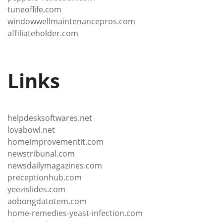
tuneoflife.com
windowwellmaintenancepros.com
affiliateholder.com
Links
helpdesksoftwares.net
lovabowl.net
homeimprovementit.com
newstribunal.com
newsdailymagazines.com
preceptionhub.com
yeezislides.com
aobongdatotem.com
home-remedies-yeast-infection.com