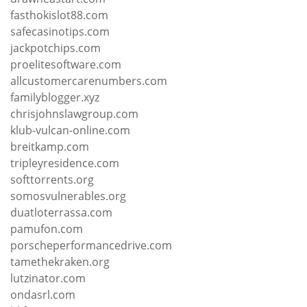
fasthokislot88.com
safecasinotips.com
jackpotchips.com
proelitesoftware.com
allcustomercarenumbers.com
familyblogger.xyz
chrisjohnslawgroup.com
klub-vulcan-online.com
breitkamp.com
tripleyresidence.com
softtorrents.org
somosvulnerables.org
duatloterrassa.com
pamufon.com
porscheperformancedrive.com
tamethekraken.org
lutzinator.com
ondasrl.com