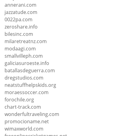
annerani.com
jazzatude.com
0022pa.com
zeroshare.info
bilesinc.com
milaretreatnz.com
modaagi.com
smallvilleph.com
galiciasuroeste.info
batallasdeguerra.com
dregstudios.com
neatstuffhelpskids.org
moraessoccer.com
forochile.org
chart-track.com
wonderfultraveling.com
promocioname.net
wimaxworld.com
freeonlinecricketgames.net