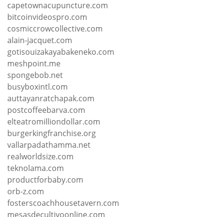
capetownacupuncture.com
bitcoinvideospro.com
cosmiccrowcollective.com
alain-jacquet.com
gotisouizakayabakeneko.com
meshpoint.me
spongebob.net
busyboxintl.com
auttayanratchapak.com
postcoffeebarva.com
elteatromilliondollar.com
burgerkingfranchise.org
vallarpadathamma.net
realworldsize.com
teknolama.com
productforbaby.com
orb-z.com
fosterscoachhousetavern.com
mesasdecultivoonline.com