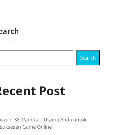
earch
Search
Recent Post
xwin138: Panduan Utama Anda untuk
suksesan Game Online