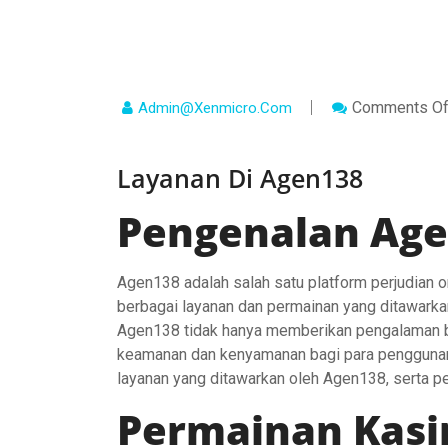
Comments Of
Admin@xenmicro.com
Layanan Di Agen138
Pengenalan Ag
Agen138 adalah salah satu platform perjudian 
berbagai layanan dan permainan yang ditawarkan
Agen138 tidak hanya memberikan pengalaman be
keamanan dan kenyamanan bagi para penggunany
layanan yang ditawarkan oleh Agen138, serta p
Permainan Kasi