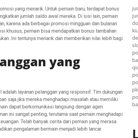
ju
omosi yang menarik. Untuk pemain baru, terdapat bonus
ju
gkatkan jumlah saldo awal mereka. Di sisi lain, pemain
do
an, karena ada berbagai promosi mingguan dan bulanan
ki
mosi khusus, pemain bisa mendapatkan bonus tambahan
d
kan. Ini tentunya menarik dan memberikan nilai lebih bagi
sl
po
anggan yang
ba
qi
po
po
pk
 adalah layanan pelanggan yang responsif. Tim dukungan
po
an saja jika mereka menghadapi masalah atau memiliki
ba
main dapat berkomunikasi langsung dengan agen
an ini sangat penting, terutama saat pemain menghadapi
keuangan. Telah banyak cerita dari pemain yang merasa
dikan pengalaman bermain menjadi lebih lancar.