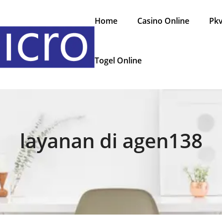
Home
Casino Online
Pk
Togel Online
layanan di agen138