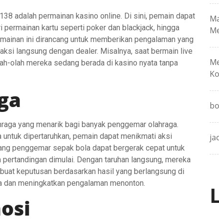
38 adalah permainan kasino online. Di sini, pemain dapat
Ma
 permainan kartu seperti poker dan blackjack, hingga
Me
rmainan ini dirancang untuk memberikan pengalaman yang
ksi langsung dengan dealer. Misalnya, saat bermain live
Me
ah-olah mereka sedang berada di kasino nyata tanpa
Ko
ga
bo
hraga yang menarik bagi banyak penggemar olahraga.
untuk dipertaruhkan, pemain dapat menikmati aksi
ja
rang penggemar sepak bola dapat bergerak cepat untuk
 pertandingan dimulai. Dengan taruhan langsung, mereka
uat keputusan berdasarkan hasil yang berlangsung di
da dan meningkatkan pengalaman menonton.
osi