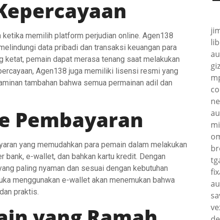
Kepercayaan
ji
ketika memilih platform perjudian online. Agen138
li
melindungi data pribadi dan transaksi keuangan para
au
 ketat, pemain dapat merasa tenang saat melakukan
gi
ercayaan, Agen138 juga memiliki lisensi resmi yang
mp
jaminan tambahan bahwa semua permainan adil dan
co
ne
de Pembayaran
au
mi
om
aran yang memudahkan para pemain dalam melakukan
br
 bank, e-wallet, dan bahkan kartu kredit. Dengan
tg
a yang paling nyaman dan sesuai dengan kebutuhan
fi
 suka menggunakan e-wallet akan menemukan bahwa
au
dan praktis.
sa
ve
ain yang Ramah
de