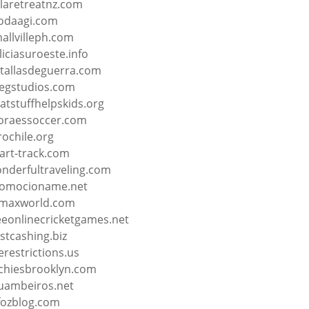
laretreatnz.com
daagi.com
allvilleph.com
liciasuroeste.info
tallasdeguerra.com
egstudios.com
atstuffhelpskids.org
raessoccer.com
rochile.org
art-track.com
nderfultraveling.com
omocioname.net
maxworld.com
eeonlinecricketgames.net
stcashing.biz
rerestrictions.us
chiesbrooklyn.com
ambeiros.net
fozblog.com