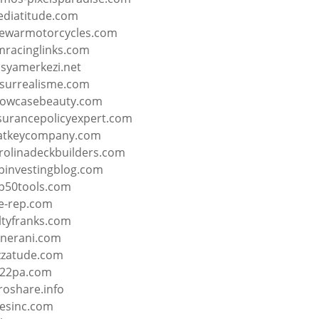
diatitude.com
ewarmotorcycles.com
mracinglinks.com
syamerkezi.net
-surrealisme.com
owcasebeauty.com
surancepolicyexpert.com
atkeycompany.com
rolinadeckbuilders.com
pinvestingblog.com
p50tools.com
e-rep.com
ltyfranks.com
nerani.com
zzatude.com
22pa.com
roshare.info
lesinc.com