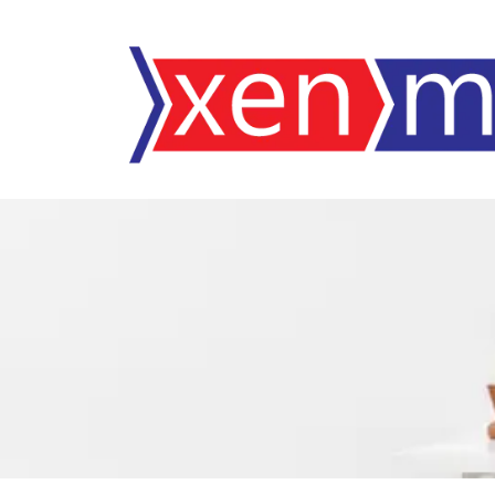
Skip
to
content