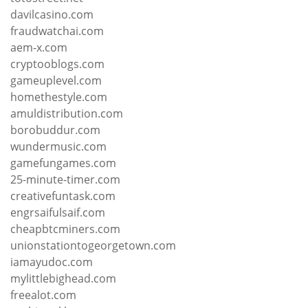
davilcasino.com
fraudwatchai.com
aem-x.com
cryptooblogs.com
gameuplevel.com
homethestyle.com
amuldistribution.com
borobuddur.com
wundermusic.com
gamefungames.com
25-minute-timer.com
creativefuntask.com
engrsaifulsaif.com
cheapbtcminers.com
unionstationtogeorgetown.com
iamayudoc.com
mylittlebighead.com
freealot.com