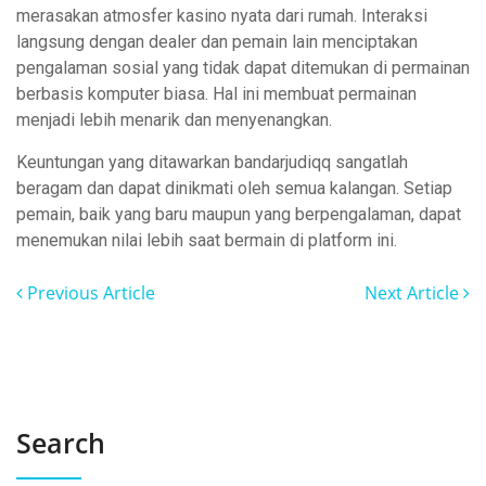
merasakan atmosfer kasino nyata dari rumah. Interaksi
langsung dengan dealer dan pemain lain menciptakan
pengalaman sosial yang tidak dapat ditemukan di permainan
berbasis komputer biasa. Hal ini membuat permainan
menjadi lebih menarik dan menyenangkan.
Keuntungan yang ditawarkan bandarjudiqq sangatlah
beragam dan dapat dinikmati oleh semua kalangan. Setiap
pemain, baik yang baru maupun yang berpengalaman, dapat
menemukan nilai lebih saat bermain di platform ini.
Previous Article
Next Article
Search