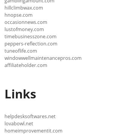
gamblingamount.com
hillclimbwax.com
hnopse.com
occasionnews.com
lustofmoney.com
timebusinesszone.com
peppers-reflection.com
tuneoflife.com
windowwellmaintenancepros.com
affiliateholder.com
Links
helpdesksoftwares.net
lovabowl.net
homeimprovementit.com