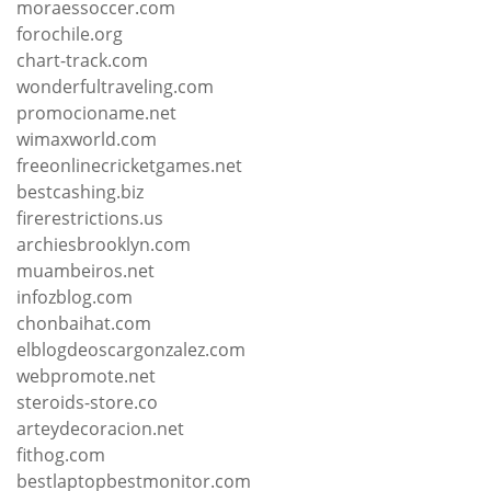
moraessoccer.com
forochile.org
chart-track.com
wonderfultraveling.com
promocioname.net
wimaxworld.com
freeonlinecricketgames.net
bestcashing.biz
firerestrictions.us
archiesbrooklyn.com
muambeiros.net
infozblog.com
chonbaihat.com
elblogdeoscargonzalez.com
webpromote.net
steroids-store.co
arteydecoracion.net
fithog.com
bestlaptopbestmonitor.com