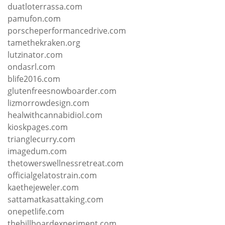
duatloterrassa.com
pamufon.com
porscheperformancedrive.com
tamethekraken.org
lutzinator.com
ondasrl.com
blife2016.com
glutenfreesnowboarder.com
lizmorrowdesign.com
healwithcannabidiol.com
kioskpages.com
trianglecurry.com
imagedum.com
thetowerswellnessretreat.com
officialgelatostrain.com
kaethejeweler.com
sattamatkasattaking.com
onepetlife.com
thebillboardexperiment.com