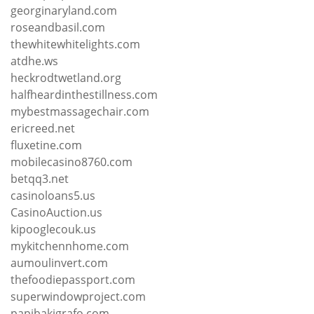
georginaryland.com
roseandbasil.com
thewhitewhitelights.com
atdhe.ws
heckrodtwetland.org
halfheardinthestillness.com
mybestmassagechair.com
ericreed.net
fluxetine.com
mobilecasino8760.com
betqq3.net
casinoloans5.us
CasinoAuction.us
kipooglecouk.us
mykitchennhome.com
aumoulinvert.com
thefoodiepassport.com
superwindowproject.com
papibakigrafo.com