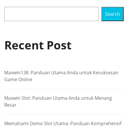
Search
Recent Post
Maxwin138: Panduan Utama Anda untuk Kesuksesan
Game Online
Maxwin Slot: Panduan Utama Anda untuk Menang
Besar
Memahami Demo Slot Utama: Panduan Komprehensif