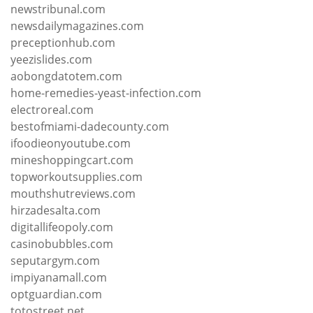
newstribunal.com
newsdailymagazines.com
preceptionhub.com
yeezislides.com
aobongdatotem.com
home-remedies-yeast-infection.com
electroreal.com
bestofmiami-dadecounty.com
ifoodieonyoutube.com
mineshoppingcart.com
topworkoutsupplies.com
mouthshutreviews.com
hirzadesalta.com
digitallifeopoly.com
casinobubbles.com
seputargym.com
impiyanamall.com
optguardian.com
totostreet.net