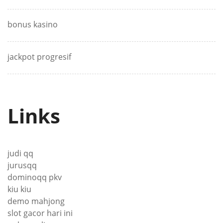
bonus kasino
jackpot progresif
Links
judi qq
jurusqq
dominoqq pkv
kiu kiu
demo mahjong
slot gacor hari ini