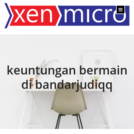
content
keuntungan bermain
di bandarjudiqq