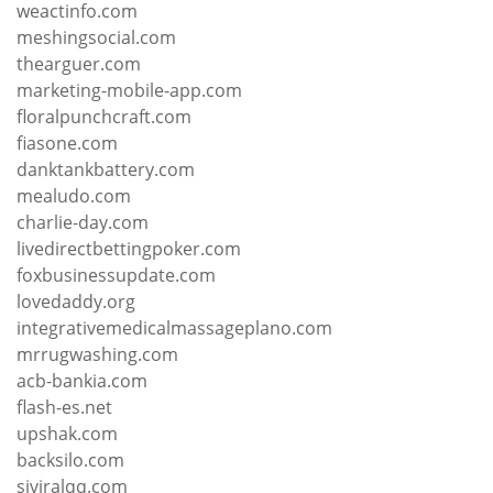
weactinfo.com
meshingsocial.com
thearguer.com
marketing-mobile-app.com
floralpunchcraft.com
fiasone.com
danktankbattery.com
mealudo.com
charlie-day.com
livedirectbettingpoker.com
foxbusinessupdate.com
lovedaddy.org
integrativemedicalmassageplano.com
mrrugwashing.com
acb-bankia.com
flash-es.net
upshak.com
backsilo.com
siviralqq.com