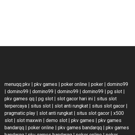
menuqq pkv
|
pkv games
|
poker online
|
poker
|
domino99
|
domino99
|
domino99
|
domino99
|
domino99
|
pg slot
|
pkv games qq
|
pg slot
|
slot gacor hari ini
|
situs slot
terpercaya
|
situs slot
|
slot anti rungkat
|
situs slot gacor
|
pragmatic play
|
slot anti rungkat
|
situs slot gacor
|
x500
slot
|
slot maxwin
|
demo slot
|
pkv games
|
pkv games
bandarqq
|
poker online
|
pkv games bandarqq
|
pkv games
bandarqq
|
pkv games bandarqq
|
poker online
|
poker