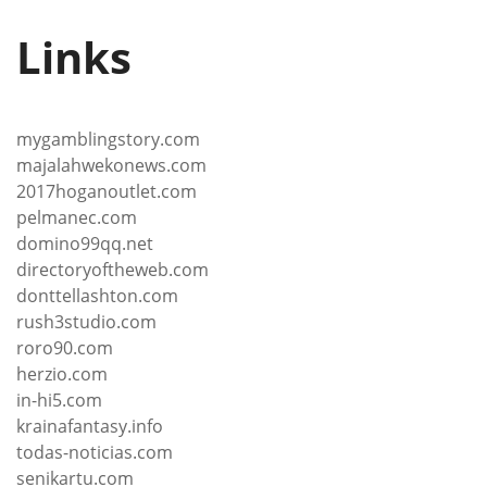
Links
mygamblingstory.com
majalahwekonews.com
2017hoganoutlet.com
pelmanec.com
domino99qq.net
directoryoftheweb.com
donttellashton.com
rush3studio.com
roro90.com
herzio.com
in-hi5.com
krainafantasy.info
todas-noticias.com
senikartu.com