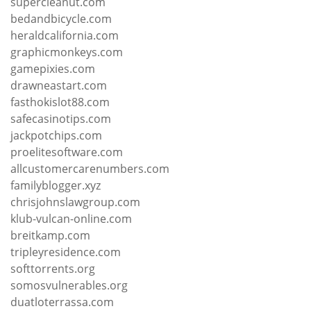
supercleanut.com
bedandbicycle.com
heraldcalifornia.com
graphicmonkeys.com
gamepixies.com
drawneastart.com
fasthokislot88.com
safecasinotips.com
jackpotchips.com
proelitesoftware.com
allcustomercarenumbers.com
familyblogger.xyz
chrisjohnslawgroup.com
klub-vulcan-online.com
breitkamp.com
tripleyresidence.com
softtorrents.org
somosvulnerables.org
duatloterrassa.com