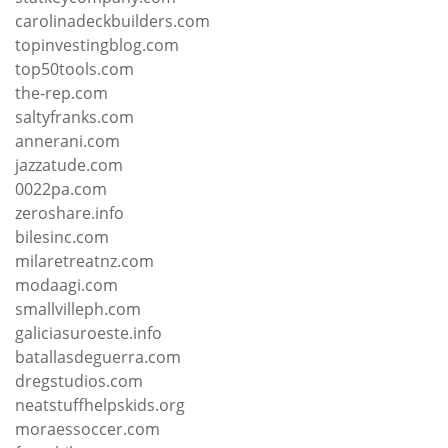
carolinadeckbuilders.com
topinvestingblog.com
top50tools.com
the-rep.com
saltyfranks.com
annerani.com
jazzatude.com
0022pa.com
zeroshare.info
bilesinc.com
milaretreatnz.com
modaagi.com
smallvilleph.com
galiciasuroeste.info
batallasdeguerra.com
dregstudios.com
neatstuffhelpskids.org
moraessoccer.com