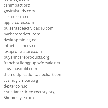
canimpact.org
goviralstudy.com
cartourism.net
apple-cores.com
pulserasdeactividad10.com
barbaracarlotti.com
desktopmining.net
inthebleachers.net
lexapro-rx-store.com
buyskincareproducts.org
frenchbulldogpuppyforsale.net
kogamasquid.com
themultiplicationtablechart.com
casinoglamour.org
dextercoin.io
christianarticledirectory.org
5homestyle.com