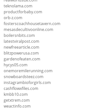
teknolama.com
productforbaby.com
orb-z.com
fosterscoachhousetavern.com
mesasdecultivoonline.com
boilersnbits.com
latestviralpost.com
newfreearticle.com
blitzpowerusa.com
gardenofeaten.com
hycys05.com
onemoremilerunning.com
snowboardsteez.com
instagrambioforgirls.com
cashflowxfiles.com
kmbb10.com
getxtrem.com
weactinfo.com