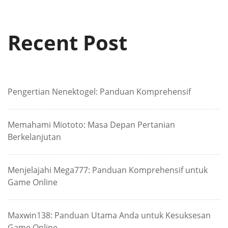
Recent Post
Pengertian Nenektogel: Panduan Komprehensif
Memahami Miototo: Masa Depan Pertanian
Berkelanjutan
Menjelajahi Mega777: Panduan Komprehensif untuk
Game Online
Maxwin138: Panduan Utama Anda untuk Kesuksesan
Game Online