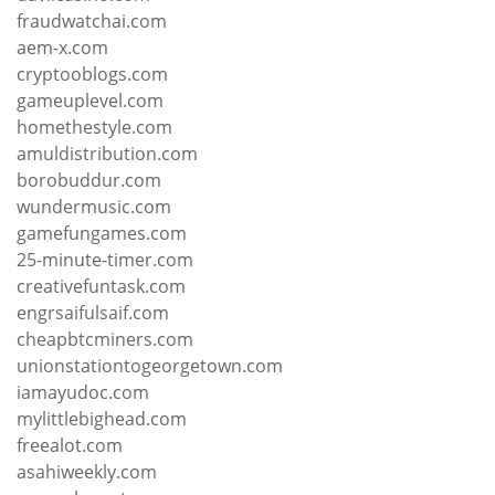
fraudwatchai.com
aem-x.com
cryptooblogs.com
gameuplevel.com
homethestyle.com
amuldistribution.com
borobuddur.com
wundermusic.com
gamefungames.com
25-minute-timer.com
creativefuntask.com
engrsaifulsaif.com
cheapbtcminers.com
unionstationtogeorgetown.com
iamayudoc.com
mylittlebighead.com
freealot.com
asahiweekly.com