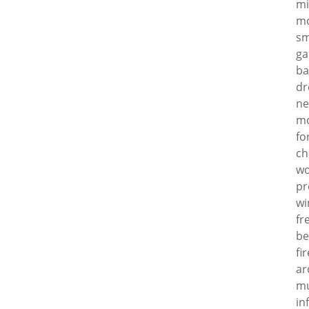
mi
mo
sm
ga
ba
dr
ne
mo
fo
ch
wo
pr
wi
fr
be
fi
ar
mu
in