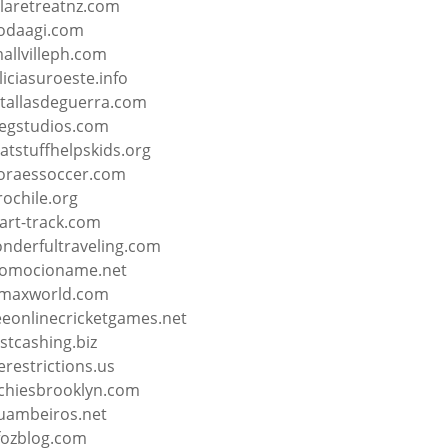
laretreatnz.com
daagi.com
allvilleph.com
liciasuroeste.info
tallasdeguerra.com
egstudios.com
atstuffhelpskids.org
raessoccer.com
rochile.org
art-track.com
nderfultraveling.com
omocioname.net
maxworld.com
eeonlinecricketgames.net
stcashing.biz
rerestrictions.us
chiesbrooklyn.com
ambeiros.net
fozblog.com