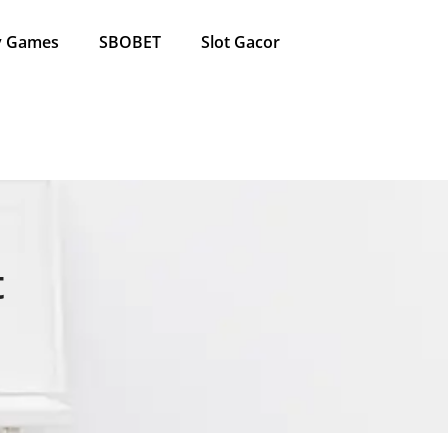
v Games
SBOBET
Slot Gacor
t