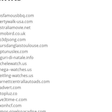
msfamousbbq.com
bertywalk-usa.com
straliamovie.net
zmobird.co.uk
3djsong.com
ursdanglaistoulouse.com
ptunuslex.com
guri-di-natale.info
chelewatch.us
ega--watches.us
eitling-watches.us
arnettcentrallautoads.com
xadvert.com
topluz.co
ve3time-c.com
xonhcf.com
mos-pixelsparadise.com