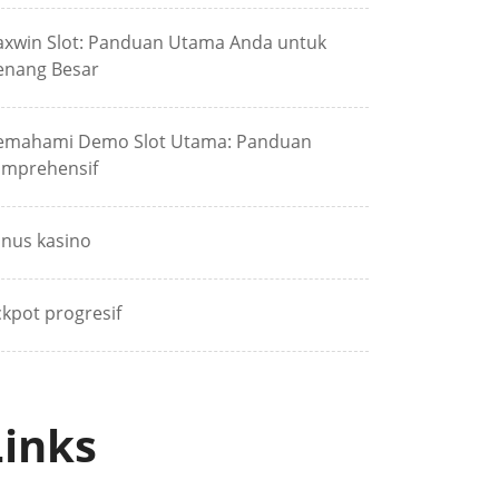
xwin Slot: Panduan Utama Anda untuk
nang Besar
mahami Demo Slot Utama: Panduan
mprehensif
nus kasino
ckpot progresif
Links