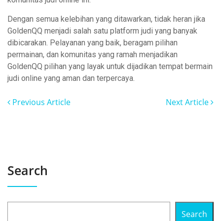
Dengan semua kelebihan yang ditawarkan, tidak heran jika
GoldenQQ menjadi salah satu platform judi yang banyak
dibicarakan. Pelayanan yang baik, beragam pilihan
permainan, dan komunitas yang ramah menjadikan
GoldenQQ pilihan yang layak untuk dijadikan tempat bermain
judi online yang aman dan terpercaya.
Previous Article
Next Article
Search
Search