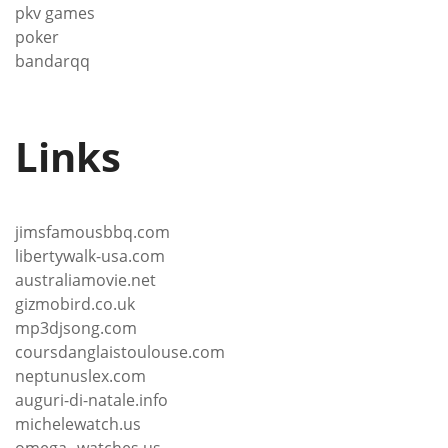
pkv games
poker
bandarqq
Links
jimsfamousbbq.com
libertywalk-usa.com
australiamovie.net
gizmobird.co.uk
mp3djsong.com
coursdanglaistoulouse.com
neptunuslex.com
auguri-di-natale.info
michelewatch.us
omega--watches.us