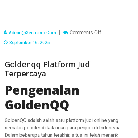
On
Comments Off
Admin@xenmicro.com
Goldenqq
Platform
September 16, 2025
Judi
Terpercaya
Goldenqq Platform Judi
Terpercaya
Pengenalan
GoldenQQ
GoldenQQ adalah salah satu platform judi online yang
semakin populer di kalangan para penjudi di Indonesia.
Dalam beberapa tahun terakhir, situs ini telah menarik