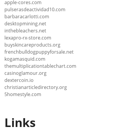
apple-cores.com
pulserasdeactividad10.com
barbaracarlotti.com
desktopmining.net
inthebleachers.net
lexapro-rx-store.com
buyskincareproducts.org
frenchbulldogpuppyforsale.net
kogamasquid.com
themultiplicationtablechart.com
casinoglamour.org
dextercoin.io
christianarticledirectory.org
5homestyle.com
Links