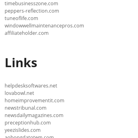
timebusinesszone.com
peppers-reflection.com
tuneoflife.com
windowwellmaintenancepros.com
affiliateholder.com
Links
helpdesksoftwares.net
lovabowl.net
homeimprovementit.com
newstribunal.com
newsdailymagazines.com
preceptionhub.com
yeezislides.com
aobongdatotem.com