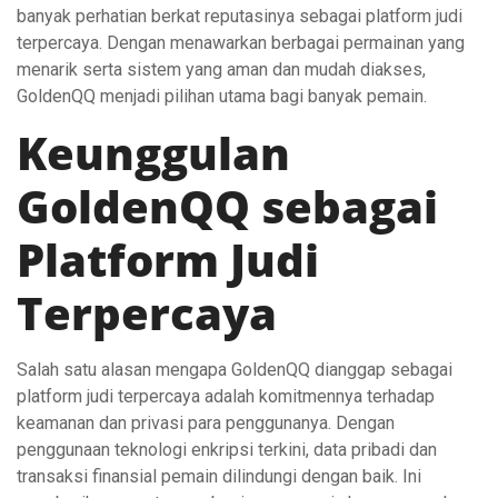
banyak perhatian berkat reputasinya sebagai platform judi
terpercaya. Dengan menawarkan berbagai permainan yang
menarik serta sistem yang aman dan mudah diakses,
GoldenQQ menjadi pilihan utama bagi banyak pemain.
Keunggulan
GoldenQQ sebagai
Platform Judi
Terpercaya
Salah satu alasan mengapa GoldenQQ dianggap sebagai
platform judi terpercaya adalah komitmennya terhadap
keamanan dan privasi para penggunanya. Dengan
penggunaan teknologi enkripsi terkini, data pribadi dan
transaksi finansial pemain dilindungi dengan baik. Ini