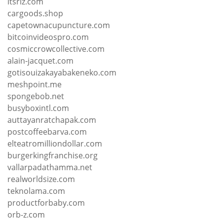
itsriz.com
cargoods.shop
capetownacupuncture.com
bitcoinvideospro.com
cosmiccrowcollective.com
alain-jacquet.com
gotisouizakayabakeneko.com
meshpoint.me
spongebob.net
busyboxintl.com
auttayanratchapak.com
postcoffeebarva.com
elteatromilliondollar.com
burgerkingfranchise.org
vallarpadathamma.net
realworldsize.com
teknolama.com
productforbaby.com
orb-z.com