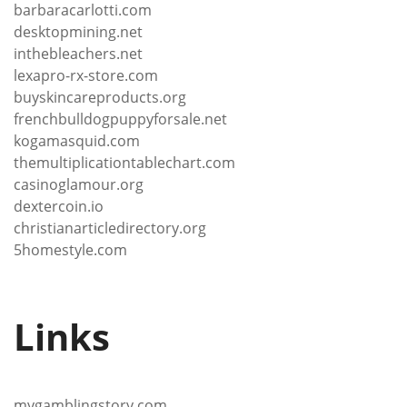
barbaracarlotti.com
desktopmining.net
inthebleachers.net
lexapro-rx-store.com
buyskincareproducts.org
frenchbulldogpuppyforsale.net
kogamasquid.com
themultiplicationtablechart.com
casinoglamour.org
dextercoin.io
christianarticledirectory.org
5homestyle.com
Links
mygamblingstory.com