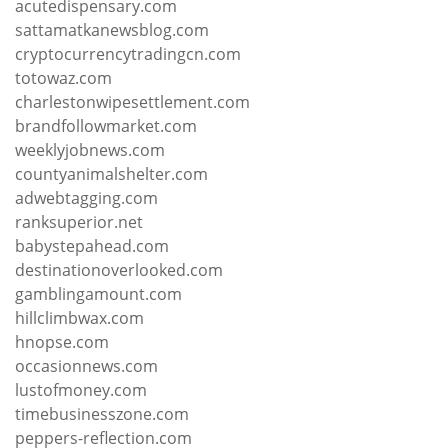
acutedispensary.com
sattamatkanewsblog.com
cryptocurrencytradingcn.com
totowaz.com
charlestonwipesettlement.com
brandfollowmarket.com
weeklyjobnews.com
countyanimalshelter.com
adwebtagging.com
ranksuperior.net
babystepahead.com
destinationoverlooked.com
gamblingamount.com
hillclimbwax.com
hnopse.com
occasionnews.com
lustofmoney.com
timebusinesszone.com
peppers-reflection.com