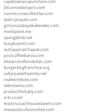
capetownacupuncture.com
bitcoinvideospro.com
cosmiccrowcollective.com
alain-jacquet.com
gotisouizakayabakeneko.com
meshpoint.me
spongebob.net
busyboxintl.com
auttayanratchapak.com
postcoffeebarva.com
elteatromilliondollar.com
burgerkingfranchise.org
vallarpadathamma.net
realworldsize.com
teknolama.com
productforbaby.com
orb-z.com
fosterscoachhousetavern.com
mesasdecultivoonline.com