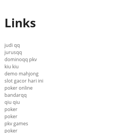
Links
judi qq
jurusqq
dominoqq pkv
kiu kiu
demo mahjong
slot gacor hari ini
poker online
bandarqq
qiu qiu
poker
poker
pkv games
poker