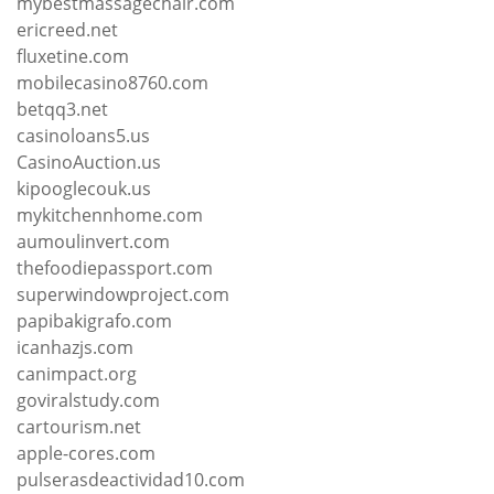
mybestmassagechair.com
ericreed.net
fluxetine.com
mobilecasino8760.com
betqq3.net
casinoloans5.us
CasinoAuction.us
kipooglecouk.us
mykitchennhome.com
aumoulinvert.com
thefoodiepassport.com
superwindowproject.com
papibakigrafo.com
icanhazjs.com
canimpact.org
goviralstudy.com
cartourism.net
apple-cores.com
pulserasdeactividad10.com