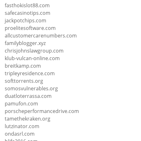
fasthokislot88.com
safecasinotips.com
jackpotchips.com
proelitesoftware.com
allcustomercarenumbers.com
familyblogger.xyz
chrisjohnslawgroup.com
klub-vulcan-online.com
breitkamp.com
tripleyresidence.com
softtorrents.org
somosvulnerables.org
duatloterrassa.com
pamufon.com
porscheperformancedrive.com
tamethekraken.org
lutzinator.com
ondasrl.com