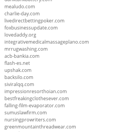
mealudo.com
charlie-day.com
livedirectbettingpoker.com
foxbusinessupdate.com
lovedaddy.org
integrativemedicalmassageplano.com
mrrugwashing.com
acb-bankia.com
flash-es.net
upshak.com
backsilo.com
siviralqq.com
impressionresorthoian.com
bestfreakingclothesever.com
falling-film-evaporator.com
sumuslawfirm.com
nursingprowriters.com
greenmountainthreadwear.com