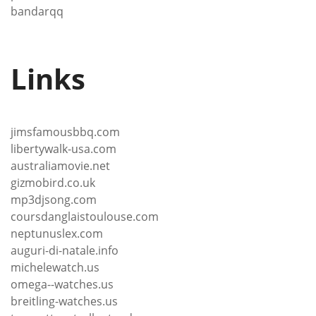
bandarqq
Links
jimsfamousbbq.com
libertywalk-usa.com
australiamovie.net
gizmobird.co.uk
mp3djsong.com
coursdanglaistoulouse.com
neptunuslex.com
auguri-di-natale.info
michelewatch.us
omega--watches.us
breitling-watches.us