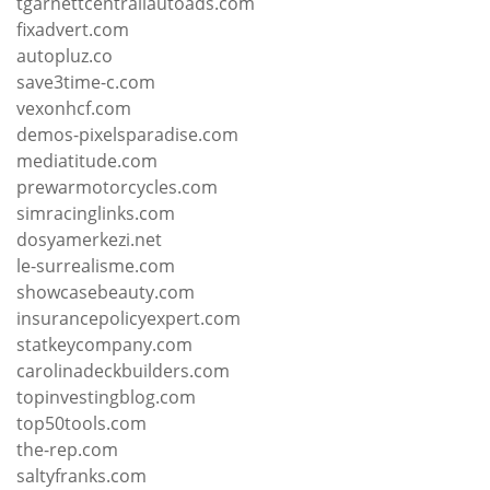
tgarnettcentrallautoads.com
fixadvert.com
autopluz.co
save3time-c.com
vexonhcf.com
demos-pixelsparadise.com
mediatitude.com
prewarmotorcycles.com
simracinglinks.com
dosyamerkezi.net
le-surrealisme.com
showcasebeauty.com
insurancepolicyexpert.com
statkeycompany.com
carolinadeckbuilders.com
topinvestingblog.com
top50tools.com
the-rep.com
saltyfranks.com