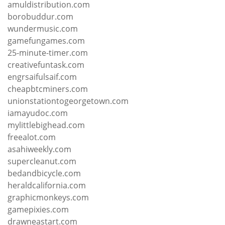
amuldistribution.com
borobuddur.com
wundermusic.com
gamefungames.com
25-minute-timer.com
creativefuntask.com
engrsaifulsaif.com
cheapbtcminers.com
unionstationtogeorgetown.com
iamayudoc.com
mylittlebighead.com
freealot.com
asahiweekly.com
supercleanut.com
bedandbicycle.com
heraldcalifornia.com
graphicmonkeys.com
gamepixies.com
drawneastart.com