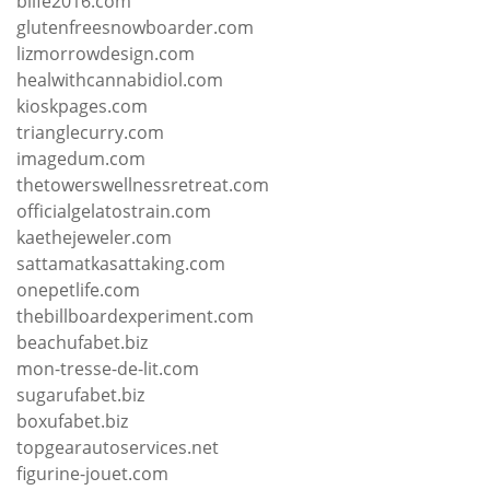
blife2016.com
glutenfreesnowboarder.com
lizmorrowdesign.com
healwithcannabidiol.com
kioskpages.com
trianglecurry.com
imagedum.com
thetowerswellnessretreat.com
officialgelatostrain.com
kaethejeweler.com
sattamatkasattaking.com
onepetlife.com
thebillboardexperiment.com
beachufabet.biz
mon-tresse-de-lit.com
sugarufabet.biz
boxufabet.biz
topgearautoservices.net
figurine-jouet.com