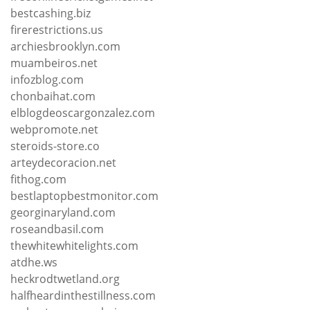
bestcashing.biz
firerestrictions.us
archiesbrooklyn.com
muambeiros.net
infozblog.com
chonbaihat.com
elblogdeoscargonzalez.com
webpromote.net
steroids-store.co
arteydecoracion.net
fithog.com
bestlaptopbestmonitor.com
georginaryland.com
roseandbasil.com
thewhitewhitelights.com
atdhe.ws
heckrodtwetland.org
halfheardinthestillness.com