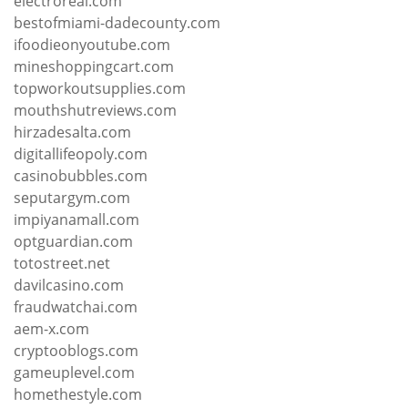
electroreal.com
bestofmiami-dadecounty.com
ifoodieonyoutube.com
mineshoppingcart.com
topworkoutsupplies.com
mouthshutreviews.com
hirzadesalta.com
digitallifeopoly.com
casinobubbles.com
seputargym.com
impiyanamall.com
optguardian.com
totostreet.net
davilcasino.com
fraudwatchai.com
aem-x.com
cryptooblogs.com
gameuplevel.com
homethestyle.com