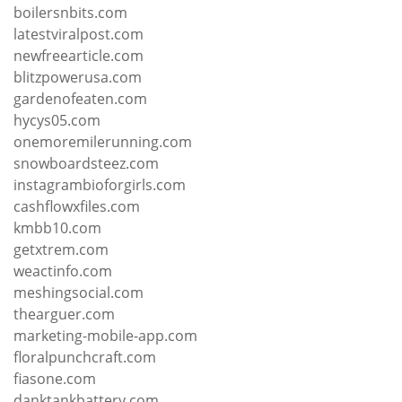
boilersnbits.com
latestviralpost.com
newfreearticle.com
blitzpowerusa.com
gardenofeaten.com
hycys05.com
onemoremilerunning.com
snowboardsteez.com
instagrambioforgirls.com
cashflowxfiles.com
kmbb10.com
getxtrem.com
weactinfo.com
meshingsocial.com
thearguer.com
marketing-mobile-app.com
floralpunchcraft.com
fiasone.com
danktankbattery.com