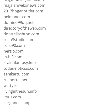
majalahwekonews.com
2017hoganoutlet.com
pelmanec.com
domino99qq.net
directoryoftheweb.com
donttellashton.com
rush3studio.com
roro90.com
herzio.com
in-hi5.com
krainafantasy.info
todas-noticias.com
senikartu.com
rusportal.net
watty.io
livinginthesun.info
itsriz.com
cargoods.shop