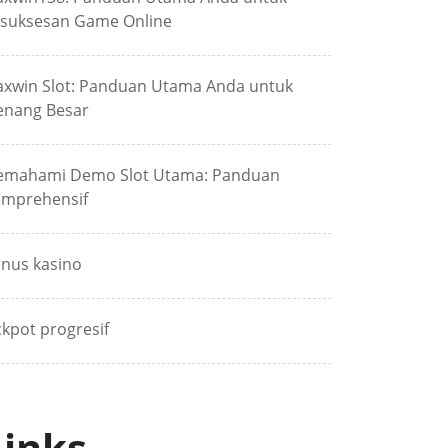
suksesan Game Online
xwin Slot: Panduan Utama Anda untuk
nang Besar
mahami Demo Slot Utama: Panduan
mprehensif
nus kasino
ckpot progresif
Links