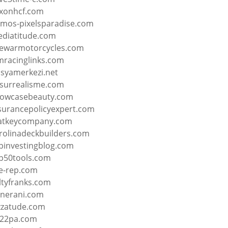
xonhcf.com
mos-pixelsparadise.com
diatitude.com
ewarmotorcycles.com
mracinglinks.com
syamerkezi.net
-surrealisme.com
owcasebeauty.com
surancepolicyexpert.com
atkeycompany.com
rolinadeckbuilders.com
pinvestingblog.com
p50tools.com
e-rep.com
ltyfranks.com
nerani.com
zzatude.com
22pa.com