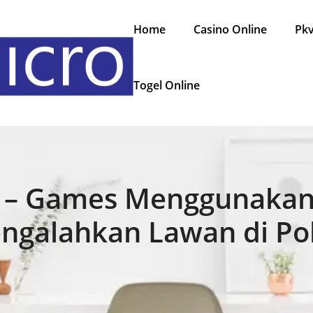
Home
Casino Online
Pk
Togel Online
 – Games Menggunakan
ngalahkan Lawan di Po