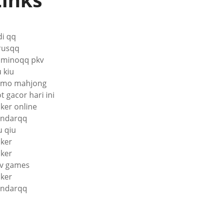
di qq
rusqq
minoqq pkv
u kiu
emo mahjong
ot gacor hari ini
ker online
ndarqq
u qiu
ker
ker
v games
ker
ndarqq