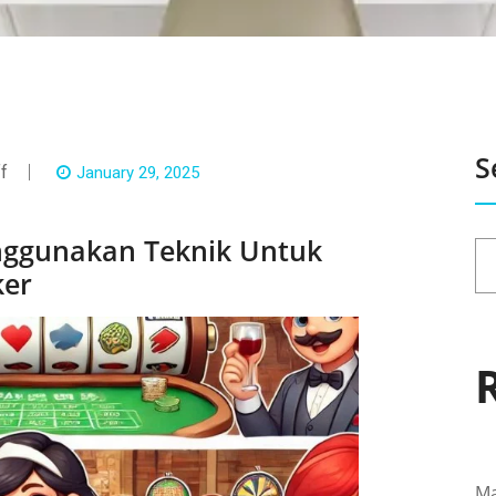
S
On
f
January 29, 2025
Demo
Slot
PG
nggunakan Teknik Untuk
–
Games
ker
Menggunakan
Teknik
Untuk
Mengalahkan
Lawan
Di
Poker
Ma