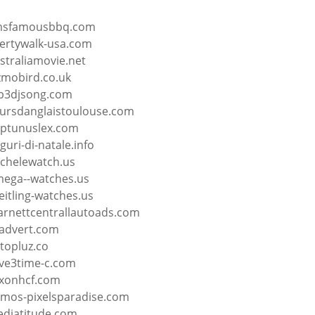
msfamousbbq.com
bertywalk-usa.com
straliamovie.net
zmobird.co.uk
3djsong.com
ursdanglaistoulouse.com
ptunuslex.com
guri-di-natale.info
chelewatch.us
ega--watches.us
eitling-watches.us
arnettcentrallautoads.com
xadvert.com
topluz.co
ve3time-c.com
xonhcf.com
mos-pixelsparadise.com
diatitude.com