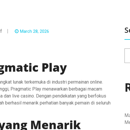
S
On
f
March 28, 2026
Demo
Pragmatic
Play
gmatic Play
ngkat lunak terkemuka di industri permainan online.
 tinggi, Pragmatic Play menawarkan berbagai macam
ja dan live casino. Dengan pendekatan yang berfokus
h berhasil menarik perhatian banyak pemain di seluruh
Ma
 yang Menarik
Me