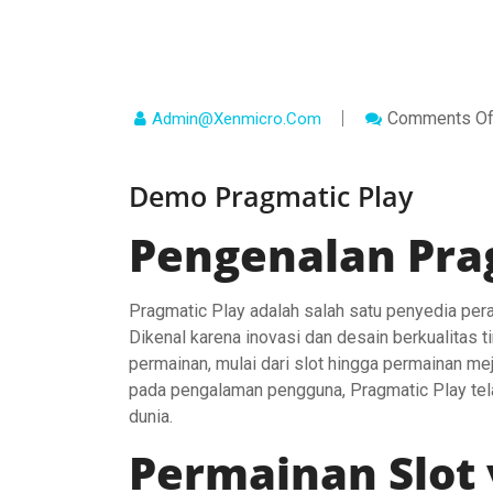
Comments Of
Admin@xenmicro.com
Demo Pragmatic Play
Pengenalan Pra
Pragmatic Play adalah salah satu penyedia pera
Dikenal karena inovasi dan desain berkualitas
permainan, mulai dari slot hingga permainan me
pada pengalaman pengguna, Pragmatic Play tela
dunia.
Permainan Slot