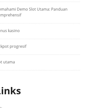
mahami Demo Slot Utama: Panduan
mprehensif
nus kasino
ckpot progresif
ot utama
Links