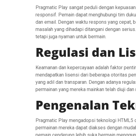
Pragmatic Play sangat peduli dengan kepuasa
responsif. Pemain dapat menghubungi tim dukun
dan email. Dengan waktu respons yang cepat, 
masalah yang dihadapi ditangani dengan serius.
tetapi juga nyaman untuk bermain.
Regulasi dan Li
Keamanan dan kepercayaan adalah faktor penting
mendapatkan lisensi dari beberapa otoritas pe
yang adil dan transparan. Dengan adanya regul
permainan yang mereka mainkan telah diuji dan 
Pengenalan Tek
Pragmatic Play mengadopsi teknologi HTML5
permainan mereka dapat diakses dengan mudah 
pemain cenderung lebih suka bermain mengguna