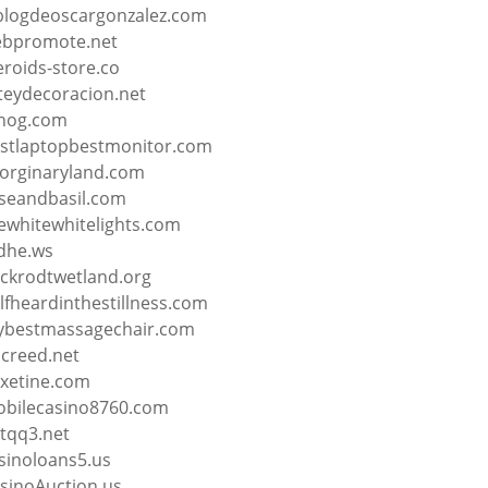
blogdeoscargonzalez.com
bpromote.net
eroids-store.co
teydecoracion.net
thog.com
stlaptopbestmonitor.com
orginaryland.com
seandbasil.com
ewhitewhitelights.com
dhe.ws
ckrodtwetland.org
lfheardinthestillness.com
bestmassagechair.com
icreed.net
uxetine.com
bilecasino8760.com
tqq3.net
sinoloans5.us
sinoAuction.us