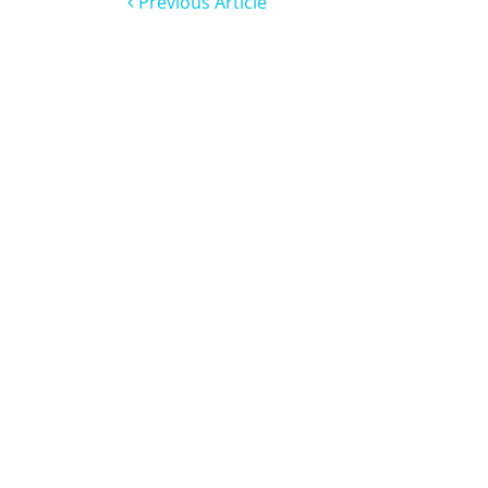
Previous Article