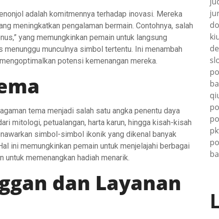
ju
ju
enonjol adalah komitmennya terhadap inovasi. Mereka
do
 yang meningkatkan pengalaman bermain. Contohnya, salah
ki
 Bonus,” yang memungkinkan pemain untuk langsung
d
s menunggu munculnya simbol tertentu. Ini menambah
sl
n mengoptimalkan potensi kemenangan mereka.
po
Tema
ba
qi
po
ragaman tema menjadi salah satu angka penentu daya
po
ri mitologi, petualangan, harta karun, hingga kisah-kisah
pk
enawarkan simbol-simbol ikonik yang dikenal banyak
po
Hal ini memungkinkan pemain untuk menjelajahi berbagai
ba
an untuk memenangkan hadiah menarik.
ggan dan Layanan