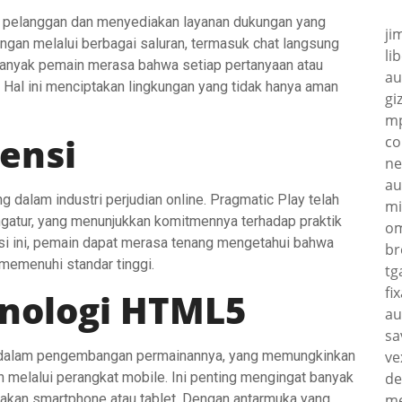
n pelanggan dan menyediakan layanan dukungan yang
ji
gan melalui berbagai saluran, termasuk chat langsung
li
banyak pemain merasa bahwa setiap pertanyaan atau
au
 Hal ini menciptakan lingkungan yang tidak hanya aman
gi
mp
sensi
co
ne
au
 dalam industri perjudian online. Pragmatic Play telah
mi
ngatur, yang menunjukkan komitmennya terhadap praktik
om
asi ini, pemain dapat merasa tenang mengetahui bahwa
br
memenuhi standar tinggi.
tg
fi
nologi HTML5
au
sa
ve
 dalam pengembangan permainannya, yang memungkinkan
de
melalui perangkat mobile. Ini penting mengingat banyak
me
kan smartphone atau tablet. Dengan antarmuka yang