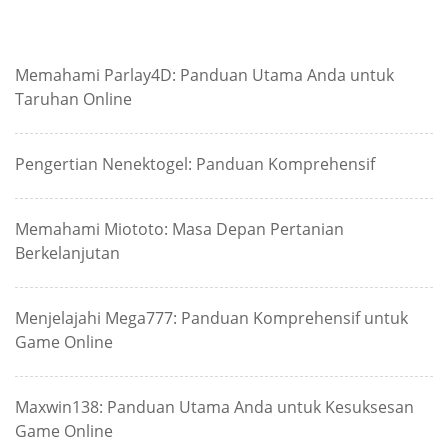
Memahami Parlay4D: Panduan Utama Anda untuk
Taruhan Online
Pengertian Nenektogel: Panduan Komprehensif
Memahami Miototo: Masa Depan Pertanian
Berkelanjutan
Menjelajahi Mega777: Panduan Komprehensif untuk
Game Online
Maxwin138: Panduan Utama Anda untuk Kesuksesan
Game Online