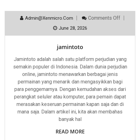
On
Comments Off
Admin@xenmicro.com
Jamintot
June 28, 2026
jamintoto
Jamintoto adalah salah satu platform perjudian yang
semakin populer di Indonesia. Dalam dunia perjudian
online, jamintoto menawarkan berbagai jenis
permainan yang menarik dan mengasyikkan bagi
para penggemarnya. Dengan kemudahan akses dari
perangkat seluler atau komputer, para pemain dapat
merasakan keseruan permainan kapan saja dan di
mana saja. Dalam artikel ini, kita akan membahas
banyak hal
READ MORE