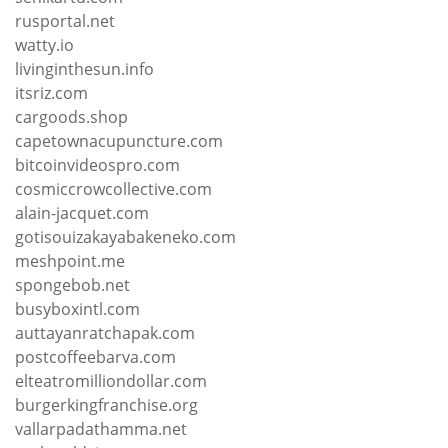
rusportal.net
watty.io
livinginthesun.info
itsriz.com
cargoods.shop
capetownacupuncture.com
bitcoinvideospro.com
cosmiccrowcollective.com
alain-jacquet.com
gotisouizakayabakeneko.com
meshpoint.me
spongebob.net
busyboxintl.com
auttayanratchapak.com
postcoffeebarva.com
elteatromilliondollar.com
burgerkingfranchise.org
vallarpadathamma.net