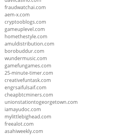
fraudwatchai.com
aem-x.com
cryptooblogs.com
gameuplevel.com
homethestyle.com
amuldistribution.com
borobuddur.com
wundermusic.com
gamefungames.com
25-minute-timer.com
creativefuntask.com
engrsaifulsaif.com
cheapbtcminers.com
unionstationtogeorgetown.com
iamayudoc.com
mylittlebighead.com
freealot.com
asahiweekly.com