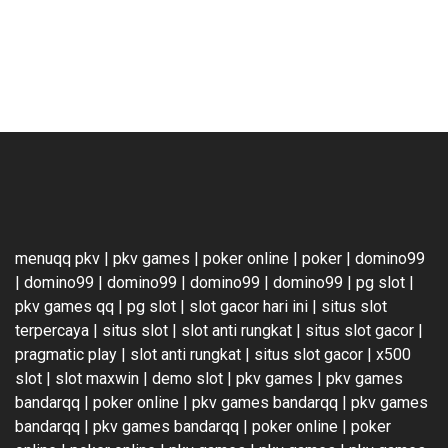
menuqq pkv
|
pkv games
|
poker online
|
poker
|
domino99
|
domino99
|
domino99
|
domino99
|
domino99
|
pg slot
|
pkv games qq
|
pg slot
|
slot gacor hari ini
|
situs slot
terpercaya
|
situs slot
|
slot anti rungkat
|
situs slot gacor
|
pragmatic play
|
slot anti rungkat
|
situs slot gacor
|
x500
slot
|
slot maxwin
|
demo slot
|
pkv games
|
pkv games
bandarqq
|
poker online
|
pkv games bandarqq
|
pkv games
bandarqq
|
pkv games bandarqq
|
poker online
|
poker