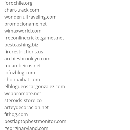
forochile.org
chart-track.com
wonderfultraveling.com
promocioname.net
wimaxworld.com
freeonlinecricketgames.net
bestcashing.biz
firerestrictions.us
archiesbrooklyn.com
muambeiros.net
infozblog.com
chonbaihat.com
elblogdeoscargonzalez.com
webpromote.net
steroids-store.co
arteydecoracion.net
fithog.com
bestlaptopbestmonitor.com
georginaryland.com