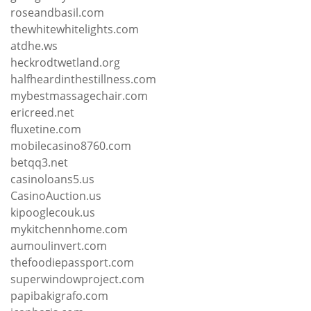
roseandbasil.com
thewhitewhitelights.com
atdhe.ws
heckrodtwetland.org
halfheardinthestillness.com
mybestmassagechair.com
ericreed.net
fluxetine.com
mobilecasino8760.com
betqq3.net
casinoloans5.us
CasinoAuction.us
kipooglecouk.us
mykitchennhome.com
aumoulinvert.com
thefoodiepassport.com
superwindowproject.com
papibakigrafo.com