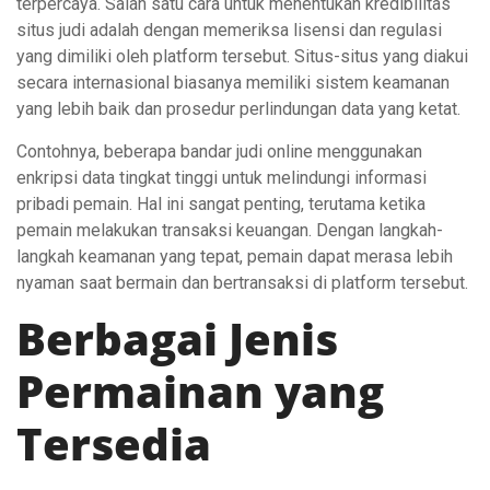
terpercaya. Salah satu cara untuk menentukan kredibilitas
situs judi adalah dengan memeriksa lisensi dan regulasi
yang dimiliki oleh platform tersebut. Situs-situs yang diakui
secara internasional biasanya memiliki sistem keamanan
yang lebih baik dan prosedur perlindungan data yang ketat.
Contohnya, beberapa bandar judi online menggunakan
enkripsi data tingkat tinggi untuk melindungi informasi
pribadi pemain. Hal ini sangat penting, terutama ketika
pemain melakukan transaksi keuangan. Dengan langkah-
langkah keamanan yang tepat, pemain dapat merasa lebih
nyaman saat bermain dan bertransaksi di platform tersebut.
Berbagai Jenis
Permainan yang
Tersedia