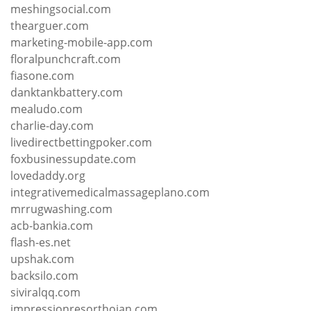
meshingsocial.com
thearguer.com
marketing-mobile-app.com
floralpunchcraft.com
fiasone.com
danktankbattery.com
mealudo.com
charlie-day.com
livedirectbettingpoker.com
foxbusinessupdate.com
lovedaddy.org
integrativemedicalmassageplano.com
mrrugwashing.com
acb-bankia.com
flash-es.net
upshak.com
backsilo.com
siviralqq.com
impressionresorthoian.com