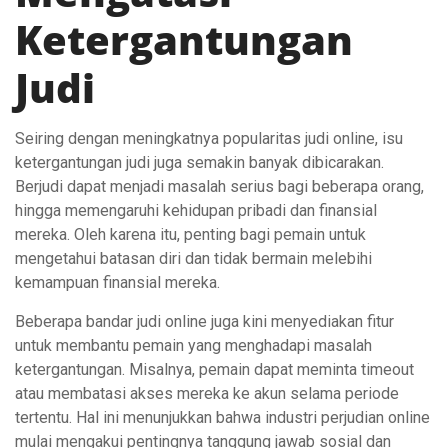
Ketergantungan
Judi
Seiring dengan meningkatnya popularitas judi online, isu
ketergantungan judi juga semakin banyak dibicarakan.
Berjudi dapat menjadi masalah serius bagi beberapa orang,
hingga memengaruhi kehidupan pribadi dan finansial
mereka. Oleh karena itu, penting bagi pemain untuk
mengetahui batasan diri dan tidak bermain melebihi
kemampuan finansial mereka.
Beberapa bandar judi online juga kini menyediakan fitur
untuk membantu pemain yang menghadapi masalah
ketergantungan. Misalnya, pemain dapat meminta timeout
atau membatasi akses mereka ke akun selama periode
tertentu. Hal ini menunjukkan bahwa industri perjudian online
mulai mengakui pentingnya tanggung jawab sosial dan