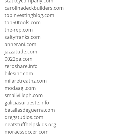
statkeycompany.com
carolinadeckbuilders.com
topinvestingblog.com
top50tools.com
the-rep.com
saltyfranks.com
annerani.com
jazzatude.com
0022pa.com
zeroshare.info
bilesinc.com
milaretreatnz.com
modaagi.com
smallvilleph.com
galiciasuroeste.info
batallasdeguerra.com
dregstudios.com
neatstuffhelpskids.org
moraessoccer.com