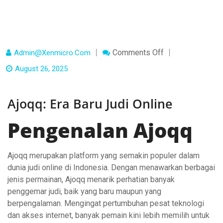
On
Comments Off
Admin@xenmicro.com
Ajoqq:
Era
August 26, 2025
Baru
Judi
Online
Ajoqq: Era Baru Judi Online
Pengenalan Ajoqq
Ajoqq merupakan platform yang semakin populer dalam
dunia judi online di Indonesia. Dengan menawarkan berbagai
jenis permainan, Ajoqq menarik perhatian banyak
penggemar judi, baik yang baru maupun yang
berpengalaman. Mengingat pertumbuhan pesat teknologi
dan akses internet, banyak pemain kini lebih memilih untuk