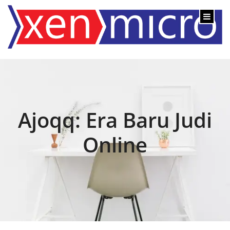
content
Ajoqq: Era Baru Judi
Online