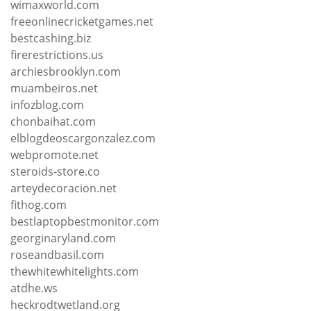
wimaxworld.com
freeonlinecricketgames.net
bestcashing.biz
firerestrictions.us
archiesbrooklyn.com
muambeiros.net
infozblog.com
chonbaihat.com
elblogdeoscargonzalez.com
webpromote.net
steroids-store.co
arteydecoracion.net
fithog.com
bestlaptopbestmonitor.com
georginaryland.com
roseandbasil.com
thewhitewhitelights.com
atdhe.ws
heckrodtwetland.org