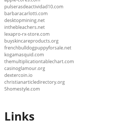
pulserasdeactividad10.com
barbaracarlotti.com
desktopmining.net
inthebleachers.net
lexapro-rx-store.com
buyskincareproducts.org
frenchbulldogpuppyforsale.net
kogamasquid.com
themultiplicationtablechart.com
casinoglamour.org
dextercoin.io
christianarticledirectory.org
5homestyle.com
Links