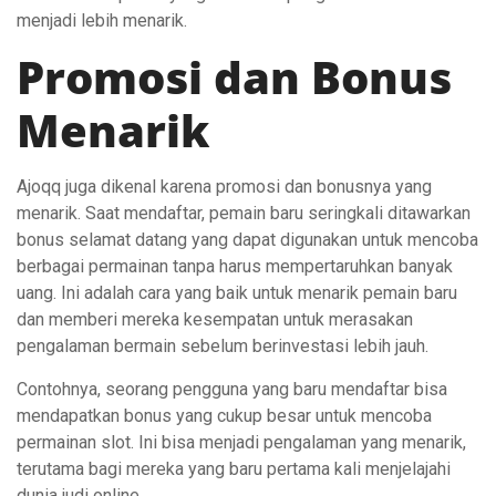
menjadi lebih menarik.
Promosi dan Bonus
Menarik
Ajoqq juga dikenal karena promosi dan bonusnya yang
menarik. Saat mendaftar, pemain baru seringkali ditawarkan
bonus selamat datang yang dapat digunakan untuk mencoba
berbagai permainan tanpa harus mempertaruhkan banyak
uang. Ini adalah cara yang baik untuk menarik pemain baru
dan memberi mereka kesempatan untuk merasakan
pengalaman bermain sebelum berinvestasi lebih jauh.
Contohnya, seorang pengguna yang baru mendaftar bisa
mendapatkan bonus yang cukup besar untuk mencoba
permainan slot. Ini bisa menjadi pengalaman yang menarik,
terutama bagi mereka yang baru pertama kali menjelajahi
dunia judi online.