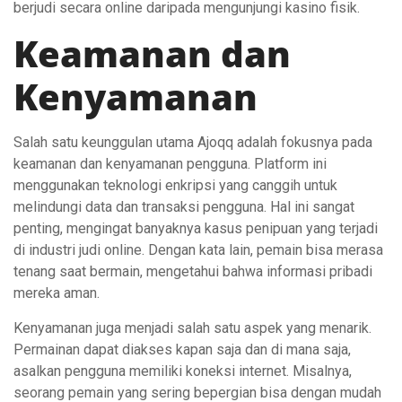
berjudi secara online daripada mengunjungi kasino fisik.
Keamanan dan
Kenyamanan
Salah satu keunggulan utama Ajoqq adalah fokusnya pada
keamanan dan kenyamanan pengguna. Platform ini
menggunakan teknologi enkripsi yang canggih untuk
melindungi data dan transaksi pengguna. Hal ini sangat
penting, mengingat banyaknya kasus penipuan yang terjadi
di industri judi online. Dengan kata lain, pemain bisa merasa
tenang saat bermain, mengetahui bahwa informasi pribadi
mereka aman.
Kenyamanan juga menjadi salah satu aspek yang menarik.
Permainan dapat diakses kapan saja dan di mana saja,
asalkan pengguna memiliki koneksi internet. Misalnya,
seorang pemain yang sering bepergian bisa dengan mudah