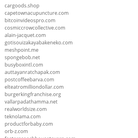
cargoods.shop
capetownacupuncture.com
bitcoinvideospro.com
cosmiccrowcollective.com
alain-jacquet.com
gotisouizakayabakeneko.com
meshpoint.me
spongebob.net
busyboxintl.com
auttayanratchapak.com
postcoffeebarva.com
elteatromilliondollar.com
burgerkingfranchise.org
vallarpadathamma.net
realworldsize.com
teknolama.com
productforbaby.com
orb-z.com