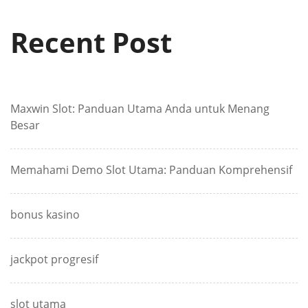
Recent Post
Maxwin Slot: Panduan Utama Anda untuk Menang
Besar
Memahami Demo Slot Utama: Panduan Komprehensif
bonus kasino
jackpot progresif
slot utama