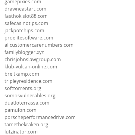
gamepixies.com
drawneastart.com
fasthokislot88.com
safecasinotips.com
jackpotchips.com
proelitesoftware.com
allcustomercarenumbers.com
familyblogger.xyz
chrisjohnslawgroup.com
klub-vulcan-online.com
breitkamp.com
tripleyresidence.com
softtorrents.org
somosvulnerables.org
duatloterrassa.com
pamufon.com
porscheperformancedrive.com
tamethekraken.org
lutzinator.com